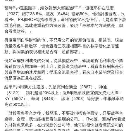
當時Ryo選股順手，績效報酬大都贏過ETF；但後來卻在旺宏
（2337）賠了38.5%、慧友（5484）慘虧50%。他檢討後發現，只
看PE、PB和ROE等指標選股，選到的便宜不是低估，而是產業下滑
或毛利低。為此他重新找方法改善，發現「最根本的方法就是，學
會看懂財報。」
再度展開自學財報的他，不只看公司的資產負債表、損益表、現金
流量表各科目數字，也會查看三表裡相關科目的數字變化是否連
動、與同業的表現相比是否有「超前部署」。
例如宣稱獲利成長的公司，從其損益表中，確認銷貨毛利率是否隨
著銷貨收入增加率一同上升；從資產負債表中，看資產報酬率是否
與資產增加的速度相同；從現金流量表裡，看來自本業的營業現金
流是否為正且在提高。
結果Ryo用新方法選股，先是買到台新金（2887）、神通
（8122），獲利超過20%以上；近5年陸續以便宜價投資到大洋-
KY（5907）、華研（8446）、訊連（5203）等好股，年報酬率均
高達50%以上。
「財報看多看久之後，我發現，不要被指標條件限制，只要數字合
邏輯、合理，我也能接受看似很爛的公司。」Ryo說。因為Ryo看過
的財報愈來愈多，在出現新的公司時，他可以很快就看懂該公司的
經營門道；在市場或公司發生異常時，他也能很快研判能否進場撿