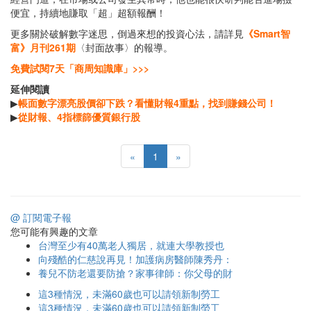
便宜，持續地賺取「超」超額報酬！
更多關於破解數字迷思，倒過來想的投資心法，請詳見
《Smart智
富》月刊261期
〈封面故事〉的報導。
免費試閱7天「商周知識庫」>>>
延伸閱讀
▶
帳面數字漂亮股價卻下跌？看懂財報4重點，找到賺錢公司！
▶
從財報、4指標篩優質銀行股
«
1
»
@ 訂閱電子報
您可能有興趣的文章
台灣至少有40萬老人獨居，就連大學教授也
向殘酷的仁慈說再見！加護病房醫師陳秀丹：
養兒不防老還要防搶？家事律師：你父母的財
這3種情況，未滿60歲也可以請領新制勞工
這3種情況，未滿60歲也可以請領新制勞工