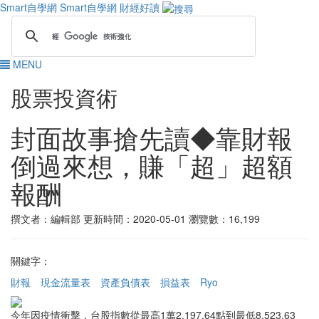
Smart自學網
Smart自學網 財經好讀
MENU
股票投資術
封面故事搶先讀◆靠財報
倒過來想，賺「超」超額
報酬
撰文者：編輯部
更新時間：2020-05-01
瀏覽數：16,199
關鍵字：
財報
現金流量表
資產負債表
損益表
Ryo
今年因疫情衝擊，台股指數從最高1萬2,197.64點到最低8,523.63