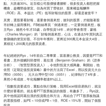
點、大跌逾30%。近百檔公司股價慘遭腰斬，很多投資人都想把握
機會，趁機勢撿便宜。但為何買了營收好、股東權益報酬率
（ROE）高、本益比（PE）低等財報佳的股票，卻還是被套牢？
其實，選股要看財報，還要會倒過來想，搶到的股票，才能隨著股
市好轉上揚而獲利。FB粉絲專頁「倒過來想，一定要倒過來想」板
主Ryo，雖然今年才33歲，自學投資14年，終於學會查理．蒙格
（Charles Munger）的「財報倒過來想」心法，在過去5年買到真正
會賺錢的便宜好股。不但年年獲利，更將近300萬元本金滾大4倍，
累積近1,200萬元的股票資產。
年紀經經的Ryo，14年前自二專畢業，當基層公務員，因愛逛PTT和
看書，意外接觸到班傑明．葛拉漢（Benjamin Graham）的《證券
分析》、《智慧型票投資人》，令他對投資大感興趣。剛開始，他
依照《定期定值投資策略》書中的方法寫了Excel，用以投資元大台
灣50（0050）、元大台灣中型100（0051），紀律執行了4年多，
果然小有成效，年化報酬率都達8%以上。
「指數投資要成功，重點在執行策略，我用Excel很容易執行，就沒
什麼好要看的。就去看PTT股票板談的個股，有趣多了。」Ryo說。
其中他很認同葛拉漢的投資觀念和方法，再結合了PTT股票板熱議
的選股指標，如PE＜10倍或PB＜1倍、ROE＜15%等，開始了個股
投資。