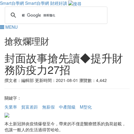
Smart自學網
Smart自學網 財經好讀
MENU
搶救爛理財
封面故事搶先讀◆提升財
務防疫力27招
撰文者：編輯部
更新時間：2021-08-01
瀏覽數：4,442
關鍵字：
失業率
貧富差距
無薪假
中產階級
M型化
本土新冠肺炎疫情爆發至今，帶來的不僅是醫療體系的負荷超載，
也讓一般人的生活過得苦哈哈。