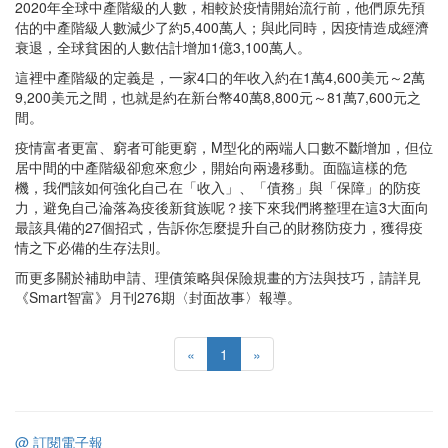
2020年全球中產階級的人數，相較於疫情開始流行前，他們原先預
估的中產階級人數減少了約5,400萬人；與此同時，因疫情造成經濟
衰退，全球貧困的人數估計增加1億3,100萬人。
這裡中產階級的定義是，一家4口的年收入約在1萬4,600美元～2萬
9,200美元之間，也就是約在新台幣40萬8,800元～81萬7,600元之
間。
疫情富者更富、窮者可能更窮，M型化的兩端人口數不斷增加，但位
居中間的中產階級卻愈來愈少，開始向兩邊移動。面臨這樣的危
機，我們該如何強化自己在「收入」、「債務」與「保障」的防疫
力，避免自己淪落為疫後新貧族呢？接下來我們將整理在這3大面向
最該具備的27個招式，告訴你怎麼提升自己的財務防疫力，獲得疫
情之下必備的生存法則。
而更多關於補助申請、理債策略與保險規畫的方法與技巧，請詳見
《Smart智富》月刊276期〈封面故事〉報導。
«
1
»
@ 訂閱電子報