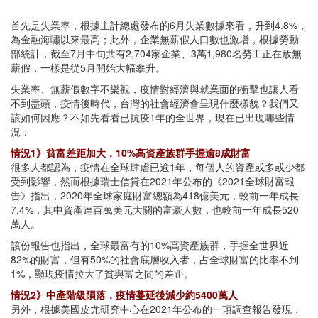
首先是失業率，根據主計總處發布的6月失業數據來看，升到4.8%，
為金融海嘯以來最高；此外，企業無薪假人口數也激增，根據勞動
部統計，截至7月中旬共有2,704家企業、3萬1,980名勞工正在放無
薪假，一樣是從5月開始大幅攀升。
失業率、無薪假數字不樂觀，疫情對經濟與就業面的衝擊也讓人看
不到盡頭，疫情後時代，台灣的社會經濟會呈現什麼樣貌？我們又
該如何因應？不如先看看已抗疫1年的全世界，現在已出現哪些情
況：
情況1》貧富差距加大，10%高資產族群手握逾8成財富
很多人都認為，疫情在全球肆虐已逾1年，每個人的資產或多或少都
受到影響，然而根據瑞士信貸在2021年公布的《2021全球財富報
告》指出，2020年全球家庭財富總額為418億美元，較前一年成長
7.4%，其中資產達百萬美元大關的富豪人數，也較前一年成長520
萬人。
該份報告也指出，全球最富有的10%高資產族群，手握全世界近
82%的財富，但有50%的社會底層收入者，占全球財富的比率不到
1%，顯現疫情拉大了貧與富之間的差距。
情況2》中產階級隕落，疫情蔓延後減少約5400萬人
另外，根據美國皮尤研究中心在2021年公布的一項調查報告發現，