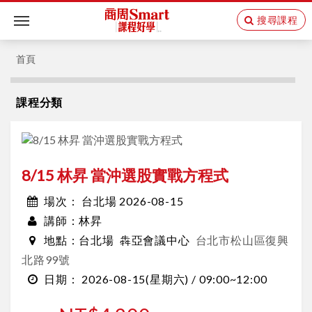
搜尋課程
Toggle
navigation
首頁
課程分類
8/15 林昇 當沖選股實戰方程式
台北場 2026-08-15
場次：
林昇
講師：
台北場
犇亞會議中心
台北市松山區復興
地點：
北路99號
2026-08-15
(星期六) /
09:00~12:00
日期：