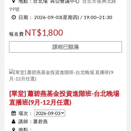
台北場
犇亞會議中心
台北市復興北路
地點：
99號
2026-09-03
(星期四) /
19:00~21:30
日期：
NT$1,800
報名費
課程已額滿
[單堂] 蕭碧燕基金投資進階班-台北晚場
直播班(9月-12月任選)
場次：
蕭碧燕
講師：
地點：