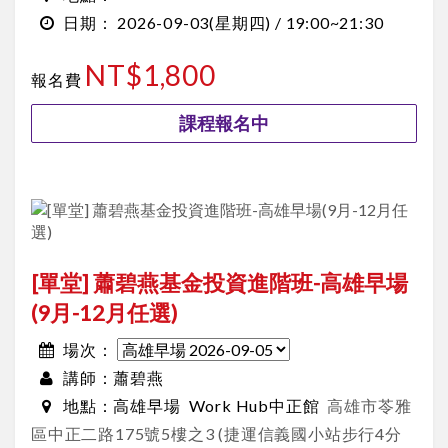
2026-09-03
(星期四) /
19:00~21:30
日期：
NT$1,800
報名費
課程報名中
[單堂] 蕭碧燕基金投資進階班-高雄早場
(9月-12月任選)
場次：
蕭碧燕
講師：
高雄早場
Work Hub中正館
高雄市苓雅
地點：
區中正二路175號5樓之3 (捷運信義國小站步行4分