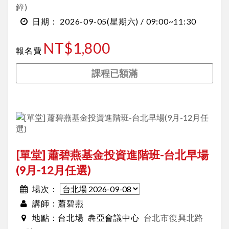
鐘)
2026-09-05
(星期六) /
09:00~11:30
日期：
NT$1,800
報名費
課程已額滿
[單堂] 蕭碧燕基金投資進階班-台北早場
(9月-12月任選)
場次：
蕭碧燕
講師：
台北場
犇亞會議中心
台北市復興北路
地點：