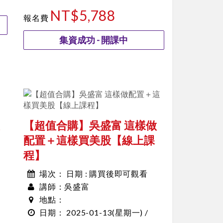
10:00~00:00
NT$5,788
報名費
集資成功 - 開課中
【超值合購】吳盛富 這樣做
配置＋這樣買美股【線上課
程】
日期 : 購買後即可觀看
場次：
吳盛富
講師：
地點：
2025-01-13
(星期一) /
日期：