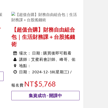
市
【超值合購】財務自由組合
包｜生活財務課＋台股搖錢
術
日期 : 購買後即可觀看
場次：
艾蜜莉會計師、峰哥、佑
講師：
佑
地點：
2024-12-18
(星期三) /
日期：
00:00~00:00
NT$5,768
報名費
集資成功 - 開課中