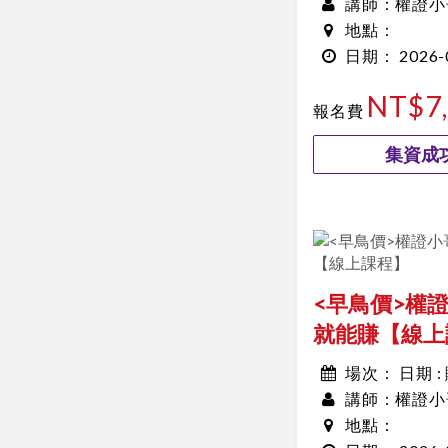
權證小
講師：
地點：
2026-
日期：
00:00~00:00
NT$7
報名費
集資成功
<早鳥價>權
就能賺【線上
日期 
場次：
權證小
講師：
地點：