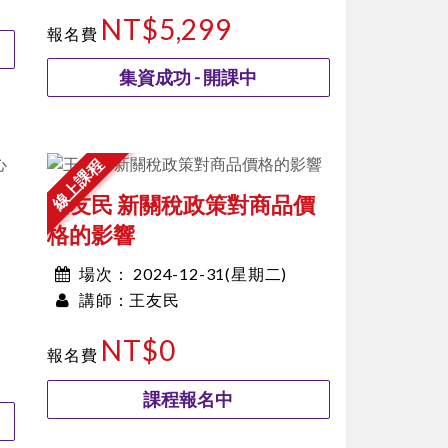
10:00~10:00
NT$5,299
報名費
集資成功 - 開課中
線上課程
王友民 新關稅政策對商品價
格的影響
2024-12-31(星期二)
場次：
王友民
00:00~00:00
講師：
NT$0
報名費
課程報名中