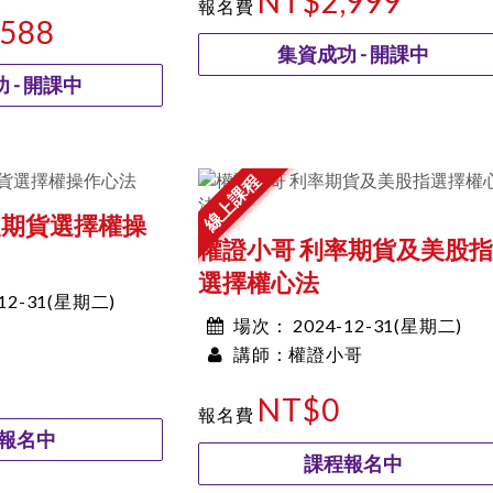
NT$2,999
報名費
,588
集資成功 - 開課中
 - 開課中
線上課程
級期貨選擇權操
權證小哥 利率期貨及美股指
選擇權心法
-12-31(星期二)
2024-12-31(星期二)
場次：
權證小哥
00:00~00:00
講師：
NT$0
報名費
報名中
課程報名中