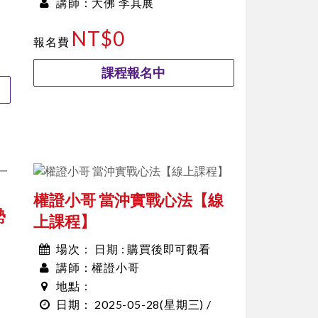
大佛 李其展
00:00~00:00
講師：
NT$0
報名費
課程報名中
權證小哥 當沖實戰心法【線
勢
上課程】
日期 : 購買後即可觀看
場次：
權證小哥
講師：
地點：
2025-05-28
(星期三) /
日期：