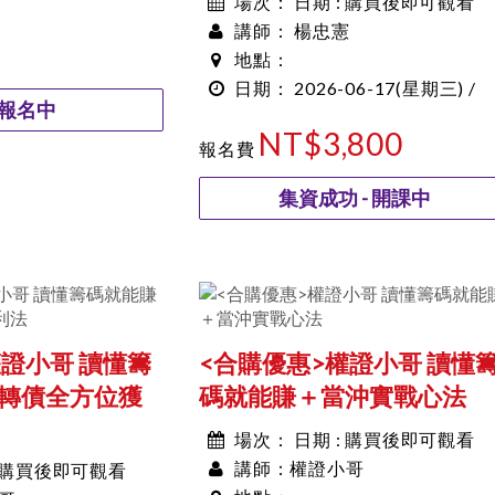
日期 : 購買後即可觀看
場次：
楊忠憲
講師：
地點：
2026-06-17
(星期三) /
日期：
報名中
00:00~00:00
NT$3,800
報名費
集資成功 - 開課中
權證小哥 讀懂籌
<合購優惠>權證小哥 讀懂
轉債全方位獲
碼就能賺＋當沖實戰心法
日期 : 購買後即可觀看
場次：
權證小哥
: 購買後即可觀看
講師：