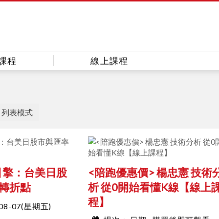
課程
線上課程
列表模式
雙引擎：台美日股
<陪跑優惠價> 楊忠憲 技術
轉折點
析 從0開始看懂K線【線上
程】
-08-07(星期五)