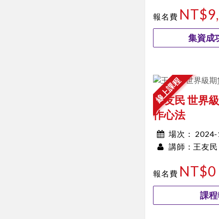
10:00~00:00
NT$9
報名費
集資成功
線上課程
王友民 世界
作心法
2024
場次：
王友民
00:00~00:00
講師：
NT$0
報名費
課程