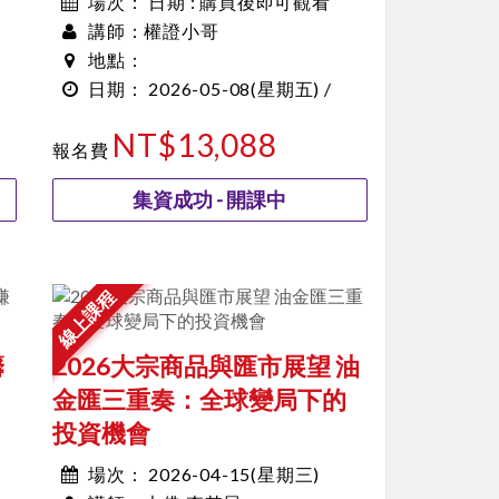
日期 : 購買後即可觀看
場次：
權證小哥
講師：
地點：
2026-05-08
(星期五) /
日期：
00:00~00:00
NT$13,088
報名費
集資成功 - 開課中
線上課程
籌
2026大宗商品與匯市展望 油
金匯三重奏：全球變局下的
投資機會
2026-04-15(星期三)
場次：