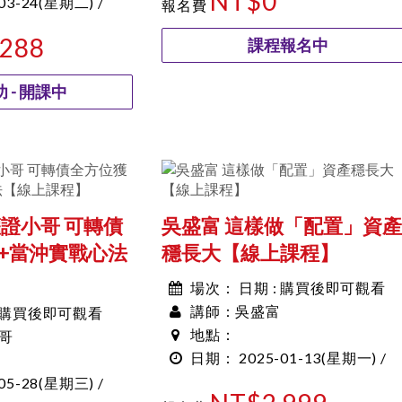
NT$0
03-24
(星期二) /
報名費
,288
課程報名中
 - 開課中
權證小哥 可轉債
吳盛富 這樣做「配置」資產
+當沖實戰心法
穩長大【線上課程】
日期 : 購買後即可觀看
場次：
吳盛富
: 購買後即可觀看
講師：
哥
地點：
2025-01-13
(星期一) /
日期：
05-28
(星期三) /
10:00~10:00