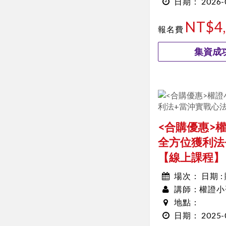
2026-
日期：
00:00~00:00
NT$4
報名費
集資成功
<合購優惠>
全方位獲利法
【線上課程】
日期 
場次：
權證小
講師：
地點：
2025-
日期：