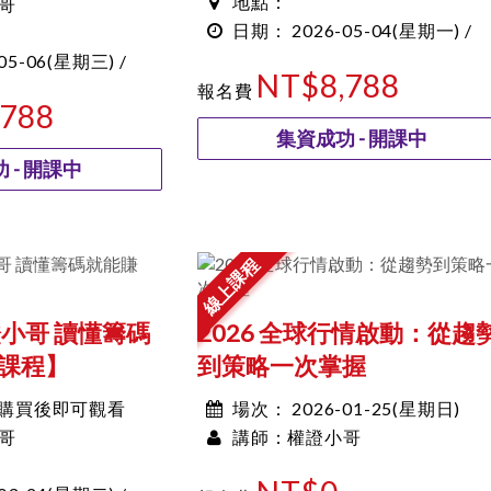
哥
地點：
2026-05-04
(星期一) /
日期：
05-06
(星期三) /
00:00~00:00
NT$8,788
報名費
,788
集資成功 - 開課中
 - 開課中
線上課程
證小哥 讀懂籌碼
2026 全球行情啟動：從趨
課程】
到策略一次掌握
: 購買後即可觀看
2026-01-25(星期日)
場次：
哥
權證小哥
00:00~00:00
講師：