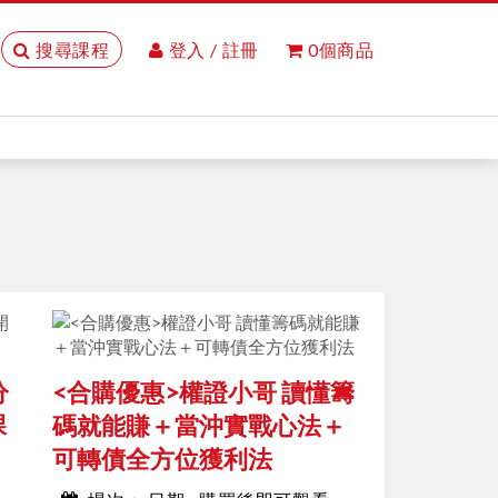
搜尋課程
登入 / 註冊
0個商品
分
<合購優惠>權證小哥 讀懂籌
課
碼就能賺＋當沖實戰心法＋
可轉債全方位獲利法