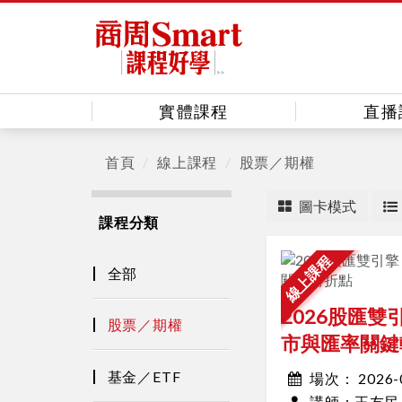
實體課程
直播
首頁
線上課程
股票／期權
圖卡模式
課程分類
線上課程
全部
2026股匯
股票／期權
市與匯率關鍵
基金／ETF
2026
場次：
王友民