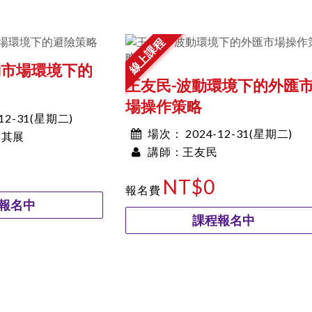
線上課程
動市場環境下的
王友民-波動環境下的外匯
場操作策略
-12-31(星期二)
2024-12-31(星期二)
場次：
李其展
王友民
00:00~00:00
講師：
NT$0
報名費
報名中
課程報名中