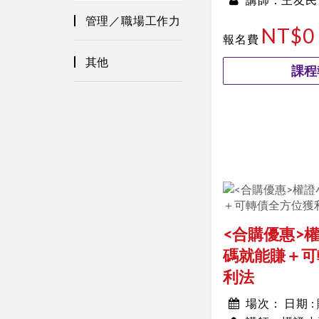
00:00~00:00
講師：
管理／職場工作力
NT$0
報名費
其他
課程
<合購優惠>
碼就能賺＋可
利法
日期 
場次：