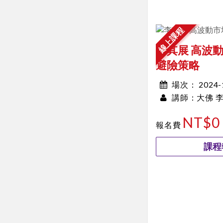
線上課程
李其展 高波
避險策略
2024
場次：
大佛 
00:00~00:00
講師：
NT$0
報名費
課程