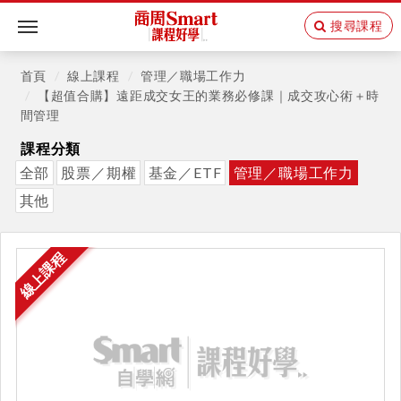
搜尋課程
Toggle
navigation
首頁
線上課程
管理／職場工作力
【超值合購】遠距成交女王的業務必修課｜成交攻心術＋時
間管理
課程分類
全部
股票／期權
基金／ETF
管理／職場工作力
其他
線上課程