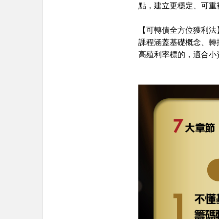
點，建立更穩定、可重
【可轉債全方位獲利法
課程涵蓋基礎概念、轉
高殖利率標的，適合小