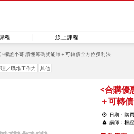
課程
線上課程
惠>權證小哥 讀懂籌碼就能賺＋可轉債全方位獲利法
管理／職場工作力
其他
<合購優
＋可轉債
日期：購
權
講師：