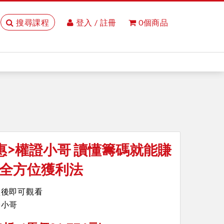
搜尋課程
登入 / 註冊
0個商品
惠>權證小哥 讀懂籌碼就能賺
全方位獲利法
買後即可觀看
證小哥