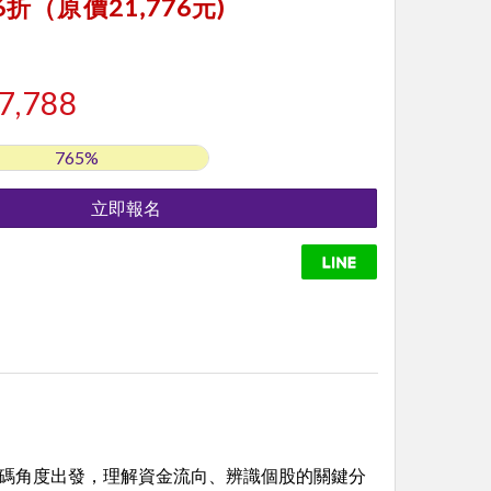
折（原價21,776元)
7,788
765%
籌碼角度出發，理解資金流向、辨識個股的關鍵分