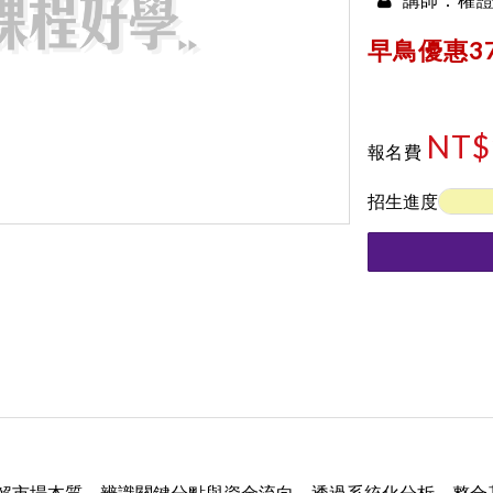
講師：
早鳥優惠37
NT$
報名費
招生進度
解市場本質，辨識
關鍵分點
與資金流向。透過系統化分析，整合