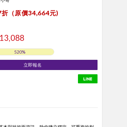
折（原價34,664元)
13,088
520%
基本與技術面資訊，助你建立
穩定、可重複的判