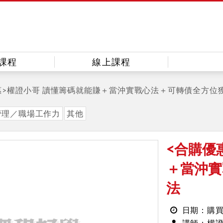
課程
線上課程
惠>權證小哥 讀懂籌碼就能賺＋當沖實戰心法＋可轉債全方位
管理／職場工作力
其他
<合購優
＋當沖實
法
日期：購
權