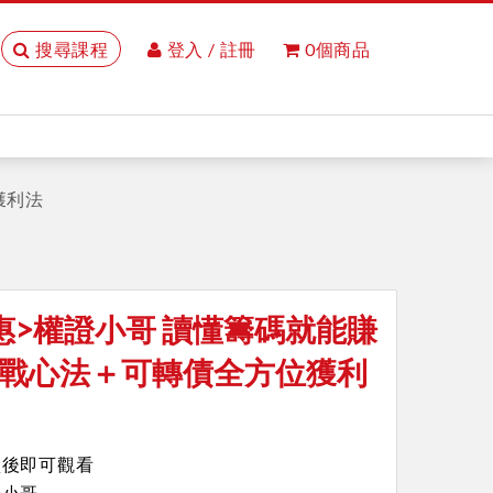
搜尋課程
登入 / 註冊
0個商品
獲利法
惠>權證小哥 讀懂籌碼就能賺
戰心法＋可轉債全方位獲利
買後即可觀看
證小哥