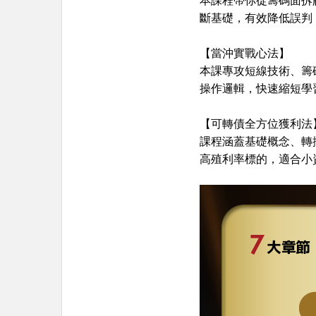
斷基礎
，有效降低誤判
【當沖實戰心法】
本課專攻短線技術、籌
操作邏輯，快速縮短學
【可轉債全方位獲利法
課程涵蓋基礎概念、轉
高殖利率標的，適合小