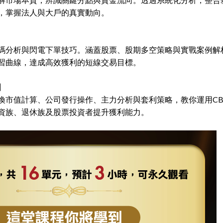
，掌握法人與大戶的真實動向。
碼分析與
閃電下單技巧
。涵蓋股票、股期多空策略與實戰案例解
習曲線，達成高效獲利的
短線交易
目標。
】
換市值計算、公司發行操作、主力分析與套利策略，教你運用CB
資族、退休族及股票投資者提升獲利能力。