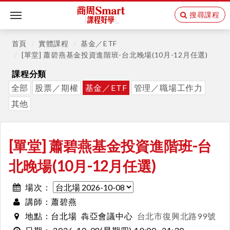
搜尋課程
Toggle
navigation
首頁
實體課程
基金／ETF
[單堂] 蕭碧燕基金投資進階班-台北晚場(10月-12月任選)
課程分類
全部
股票／期權
基金／ETF
管理／職場工作力
其他
[單堂] 蕭碧燕基金投資進階班-台
北晚場(10月-12月任選)
場次：
蕭碧燕
講師：
台北場
犇亞會議中心
台北市復興北路99號
地點：