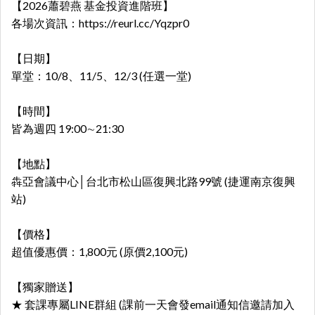
【2026蕭碧燕 基金投資進階班】
各場次資訊：
https://reurl.cc/Yqzpr0
【日期】
單堂：10/8、11/5、12/3 (任選一堂)
【時間】
皆為週四 19:00∼21:30
【地點】
犇亞會議中心│台北市松山區復興北路99號 (捷運南京復興
站)
【價格】
超值優惠價：1,800元 (原價2,100元)
【獨家贈送】
★ 套課專屬LINE群組 (課前一天會發email通知信邀請加入