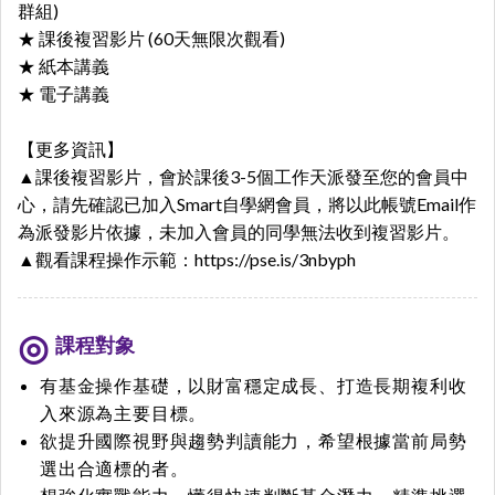
群組)
★ 課後複習影片 (60天無限次觀看)
★ 紙本講義
★ 電子講義
【更多資訊】
▲課後複習影片，會於課後3-5個工作天派發至您的會員中
心，請先確認已加入Smart自學網會員，將以此帳號Email作
為派發影片依據，未加入會員的同學無法收到複習影片。
▲觀看課程操作示範：
https://pse.is/3nbyph
課程對象
有基金操作基礎，以財富穩定成長、打造長期複利收
入來源為主要目標。
欲提升國際視野與趨勢判讀能力，希望根據當前局勢
選出合適標的者。