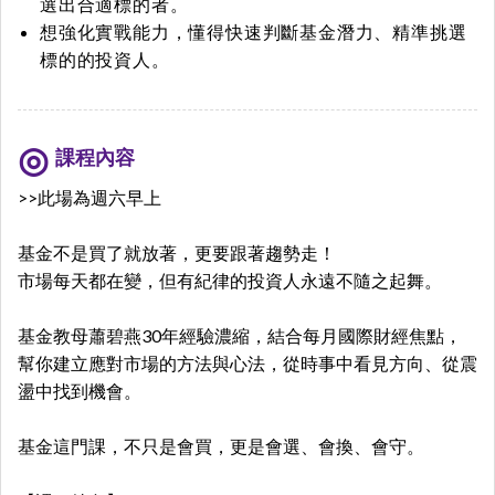
選出合適標的者。
想強化實戰能力，懂得快速判斷基金潛力、精準挑選
標的的投資人。
課程內容
>>此場為週六早上
基金不是買了就放著，更要跟著趨勢走！
市場每天都在變，但有紀律的投資人永遠不隨之起舞。
基金教母蕭碧燕30年經驗濃縮，結合每月國際財經焦點，
幫你建立應對市場的方法與心法，從時事中看見方向、從震
盪中找到機會。
基金這門課，不只是會買，更是會選、會換、會守。