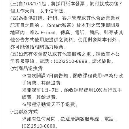
(三)自103/1/1起，將採用紙本發票，於付款成功後7
個工作天內，以平信寄送。
(四)為提供訂購、行銷、客戶管理或其他合於營業登
記項目之目的，《Smart智富》於本刊之營運期間及
地區內，將以 E- mail、傳真、電話、簡訊、郵寄或其
他公告方式使用您提供之資料。使用對象除本刊外，
亦可能包括相關協力廠商。
(五)如您有依個資法或其他需服務之處，請致電本公
司客服專線，電話：(02)2510-8888，請求協助。
(六)商品退換貨
※首次開課7日前告知，酌收課程費用5%為行政
手續費，其餘退費。
※開課前1日~7日，酌收課程費用10%為行政手
續費，其餘退費。
※課程活動當天不予退費。
(七)聯絡方式
※如有任何疑問，歡迎洽詢客服專線，電話：
(02)2510-8888。