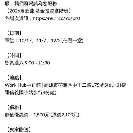
服，我們將竭誠為您服務
【2026蕭碧燕 基金投資進階班】
各場次資訊：
https://reurl.cc/Yqzpr0
【日期】
單堂：10/17、11/7、12/5 (任選一堂)
【時間】
皆為週六 9:00∼11:30
【地點】
Work Hub中正館│高雄市苓雅區中正二路175號5樓之3 (捷
運信義國小站步行4分鐘)
【價格】
超值優惠價：
1,800元 (原價2,100元)
【獨家贈送】