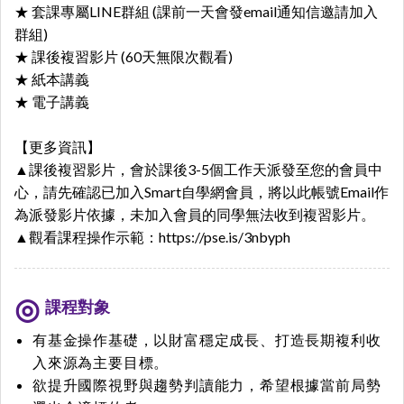
★ 套課專屬LINE群組 (課前一天會發email通知信邀請加入
群組)
★ 課後複習影片 (60天無限次觀看)
★ 紙本講義
★ 電子講義
【更多資訊】
▲課後複習影片，會於課後3-5個工作天派發至您的會員中
心，請先確認已加入Smart自學網會員，將以此帳號Email作
為派發影片依據，未加入會員的同學無法收到複習影片。
▲觀看課程操作示範：
https://pse.is/3nbyph
課程對象
有基金操作基礎，以財富穩定成長、打造長期複利收
入來源為主要目標。
欲提升國際視野與趨勢判讀能力，希望根據當前局勢