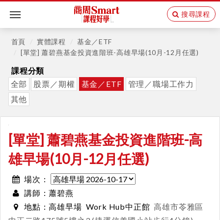
搜尋課程
Toggle
navigation
首頁
實體課程
基金／ETF
[單堂] 蕭碧燕基金投資進階班-高雄早場(10月-12月任選)
課程分類
全部
股票／期權
基金／ETF
管理／職場工作力
其他
[單堂] 蕭碧燕基金投資進階班-高
雄早場(10月-12月任選)
場次：
蕭碧燕
講師：
高雄早場
Work Hub中正館
高雄市苓雅區
地點：