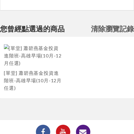
您曾經點選過的商品
清除瀏覽記錄
[單堂] 蕭碧燕基金投資進
階班-高雄早場(10月-12月
任選)