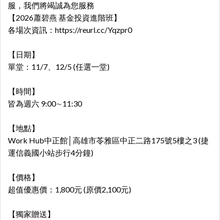
服，我們將竭誠為您服務
【2026蕭碧燕 基金投資進階班】
各場次資訊：
https://reurl.cc/Yqzpr0
【日期】
單堂：11/7、12/5 (任選一堂)
【時間】
皆為週六 9:00∼11:30
【地點】
Work Hub中正館│高雄市苓雅區中正二路175號5樓之3 (捷
運信義國小站步行4分鐘)
【價格】
超值優惠價：
1,800元 (原價2,100元)
【獨家贈送】