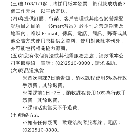
(三)自103/1/1起，將採用紙本發票，於付款成功後7
個工作天內，以平信寄送。
(四)為提供訂購、行銷、客戶管理或其他合於營業登
記項目之目的，《Smart智富》於本刊之營運期間及
地區內，將以 E- mail、傳真、電話、簡訊、郵寄或其
他公告方式使用您提供之資料。使用對象除本刊外，
亦可能包括相關協力廠商。
(五)如您有依個資法或其他需服務之處，請致電本公
司客服專線，電話：(02)2510-8888，請求協助。
(六)商品退換貨
※首次開課7日前告知，酌收課程費用5%為行政
手續費，其餘退費。
※開課前1日~7日，酌收課程費用10%為行政手
續費，其餘退費。
※課程活動當天不予退費。
(七)聯絡方式
※如有任何疑問，歡迎洽詢客服專線，電話：
(02)2510-8888。