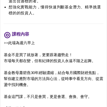
選出合適標的者。
想強化實戰能力，懂得快速判斷基金潛力、精準挑選
標的的投資人。
課程內容
>>此場為週六早上
基金不是買了就放著，更要跟著趨勢走！
市場每天都在變，但有紀律的投資人永遠不隨之起舞。
基金教母蕭碧燕30年經驗濃縮，結合每月國際財經焦點，
幫你建立應對市場的方法與心法，從時事中看見方向、從震
盪中找到機會。
基金這門課，不只是會買，更是會選、會換、會守。