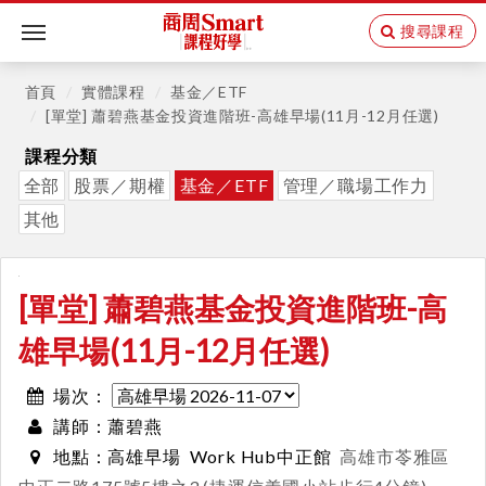
搜尋課程
Toggle
navigation
首頁
實體課程
基金／ETF
[單堂] 蕭碧燕基金投資進階班-高雄早場(11月-12月任選)
課程分類
全部
股票／期權
基金／ETF
管理／職場工作力
其他
[單堂] 蕭碧燕基金投資進階班-高
雄早場(11月-12月任選)
場次：
蕭碧燕
講師：
高雄早場
Work Hub中正館
高雄市苓雅區
地點：