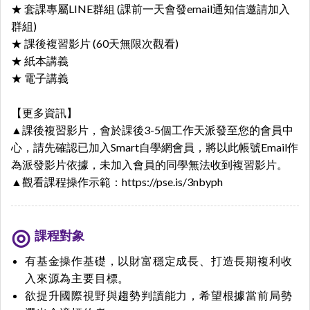
★ 套課專屬LINE群組 (課前一天會發email通知信邀請加入
群組)
★ 課後複習影片 (60天無限次觀看)
★ 紙本講義
★ 電子講義
【更多資訊】
▲課後複習影片，會於課後3-5個工作天派發至您的會員中
心，請先確認已加入Smart自學網會員，將以此帳號Email作
為派發影片依據，未加入會員的同學無法收到複習影片。
▲觀看課程操作示範：
https://pse.is/3nbyph
課程對象
有基金操作基礎，以財富穩定成長、打造長期複利收
入來源為主要目標。
欲提升國際視野與趨勢判讀能力，希望根據當前局勢