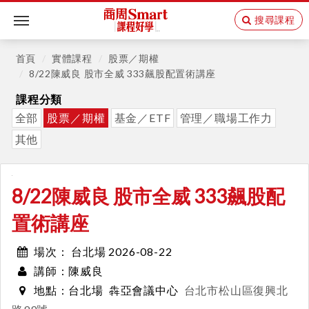
搜尋課程
Toggle
navigation
首頁
實體課程
股票／期權
8/22陳威良 股市全威 333飆股配置術講座
課程分類
全部
股票／期權
基金／ETF
管理／職場工作力
其他
8/22陳威良 股市全威 333飆股配
置術講座
台北場 2026-08-22
場次：
陳威良
講師：
台北場
犇亞會議中心
台北市松山區復興北
地點：