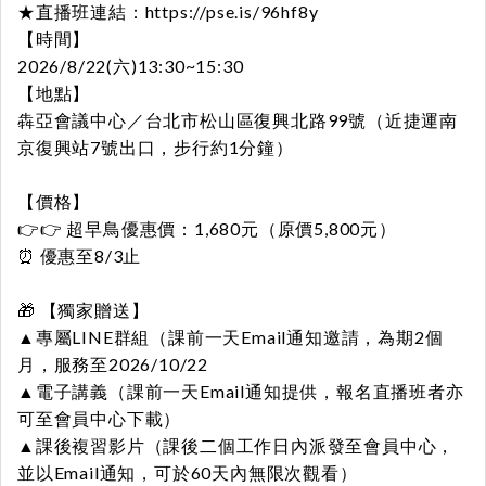
★直播班連結：
https://pse.is/96hf8y
【時間】
2026/8/22(六)13:30~15:30
【地點】
犇亞會議中心／台北市松山區復興北路99號（近捷運南
京復興站7號出口，步行約1分鐘）
【價格】
👉👉
超早鳥優惠價：1,680元（原價5,800元）
⏰
優惠至8/3止
🎁 【獨家贈送】
▲專屬LINE群組（課前一天Email通知邀請，為期2個
月，服務至2026/10/22
▲電子講義（課前一天Email通知提供，報名直播班者亦
可至會員中心下載）
▲課後複習影片（課後二個工作日內派發至會員中心，
並以Email通知，可於60天內無限次觀看）