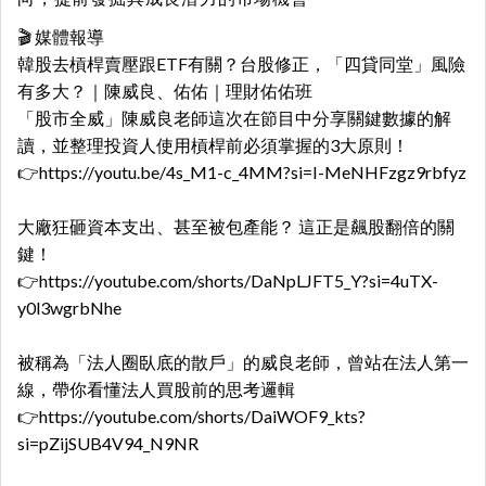
🎬 媒體報導
韓股去槓桿賣壓跟ETF有關？台股修正，「四貸同堂」風險
有多大？｜陳威良、佑佑｜理財佑佑班
「股市全威」陳威良老師這次在節目中分享關鍵數據的解
讀，並整理投資人使用槓桿前必須掌握的3大原則！
👉https://youtu.be/4s_M1-c_4MM?si=I-MeNHFzgz9rbfyz
大廠狂砸資本支出、甚至被包產能？ 這正是飆股翻倍的關
鍵！
👉
https://youtube.com/shorts/DaNpLJFT5_Y?si=4uTX-
y0l3wgrbNhe
被稱為「法人圈臥底的散戶」的威良老師，曾站在法人第一
線，帶你看懂法人買股前的思考邏輯
👉
https://youtube.com/shorts/DaiWOF9_kts?
si=pZijSUB4V94_N9NR