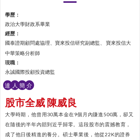
學歷：
政治大學財政系畢業
經歷：
國泰證期顧問處協理、寶來投信研究副總監、 寶來投信大
中華策略分析師
現職：
永誠國際投顧投資總監
達
人
簡
介
股市全威 陳威良
大學時期，他曾用30萬本金在9個月內賺進500萬，卻又
在隨後的半年內賠到近乎歸零。這段股市的震撼教育，
成了他日後精進的養分。碩士畢業後，他從22K的證券