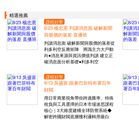
精選推薦
課程好學
8/23 楊忠憲 判讀消息面 破解新聞
與股價的落差 直播班
判讀消息面 破解新聞與股價的落差從
利多利空反應矩陣 辨識主力大戶動
向●消息來源與資訊價值判讀 建立正
確消息面分析基礎●利多利空
課程好學
9/13 吳盛富 跟著巴菲特布署百年
財閥
用日常商業視角帶你跨過匯率、特殊
稅負與工具選擇的日本市場迷思課程
核心｜3大維度建構全球防禦系統◆
解密跨國財閥底層獲利邏輯用最白