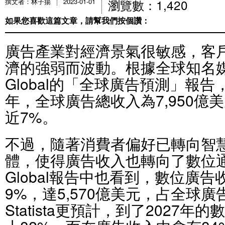
瀏覽數：1,420
撰文者：林子揚
2023-01-01
如果您喜歡這篇文章，請幫我們按個讚：
廣告產業對經濟景氣很敏感，客
濟的強弱而波動。根據全球知名媒
Global的「全球廣告預測」報告
年，全球廣告總收入為7,950億美
近7%。
不過，隨著消費者偏好已轉向智
體，使得廣告收入也轉向了數位通
Global報告中也看到，數位廣告
9%，達5,570億美元，占全球
Statista更預計，到了2027