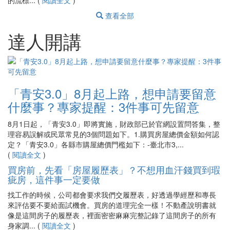
的流標... (
閱讀全文
)
查看全部
達人開講
「青安3.0」8月起上路，想申請要留意
什麼事？專家提醒：3件事可先留意
8月1日起，「青安3.0」即將實施，財政部已於官網設置問答集，整
理容易誤解或民眾常見的3個問題如下。1.購買房屋總價金額如何認
定？「青安3.0」各縣市購屋總價門檻如下：-臺北市3,...
(
閱讀全文
)
買房前，先看「房屋履歷表」？不想用血汗錢買到瑕
疵房，這件事一定要做
找工作的時候，公司都會要求我們交履歷表，好透過學經歷和專長
來評估要不要給面試機會。買房的道理完全一樣！不動產說明書就
像是這間房子的履歷表，裡面密密麻麻完整記錄了這間房子的所有
身家調... (
閱讀全文
)