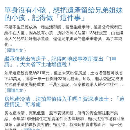
單身沒有小孩，想把遺產留給兄弟姐妹
的小孩，記得做「這件事」
不婚不生已經成為一種生活型態，當發生繼承時，通常父母親都已
經不在人世，因為沒有小孩，所以依照民法第1138條規定，由被繼
承人的兄弟姐妹繼承遺產。偏偏兄弟姐妹們也垂垂老矣，為了單純
化...
(
閱讀全文
)
繼承後若出售房子，記得向地政事務所提出「1申
請」，大大省下土地增值稅！
如果遺產稅要繳納21萬元，但是未來出售房屋，土地增值稅可以省
下43萬元，這樣一來一往倒賺22萬元稅金。所以，繼承登記完成後
的節稅手續更顯得重要，千萬別忘記。個案被繼承人於今年往生，...
(
閱讀全文
)
房地產冷清，法拍屋值得入手嗎？資深地政士：「這
種情況」可考慮
房地產冷清，買氣低迷，股市表現亮眼，所有的資金都往股市集
結。今年第1季全國住宅拍賣案件比去年增加，顯示法拍市場有回溫
跡象，讓法拍屋投資客的引頸期待。就法院拍賣市場而言，每一次