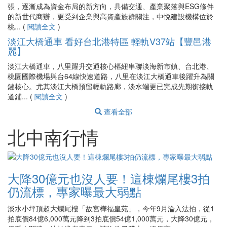
張，逐漸成為資金布局的新方向，具備交通、產業聚落與ESG條件
的新世代商辦，更受到企業與高資產族群關注，中悦建設機構位於
桃... (
閱讀全文
)
淡江大橋通車 看好台北港特區 輕軌V37站【豐邑港
麗】
淡江大橋通車，八里躍升交通核心樞紐串聯淡海新市鎮、台北港、
桃園國際機場與台64線快速道路，八里在淡江大橋通車後躍升為關
鍵核心。尤其淡江大橋預留輕軌路廊，淡水端更已完成先期銜接軌
道鋪... (
閱讀全文
)
查看全部
北中南行情
大降30億元也沒人要！這棟爛尾樓3拍
仍流標，專家曝最大弱點
淡水小坪頂超大爛尾樓「故宮樺福皇苑」，今年9月淪入法拍，從1
拍底價84億6,000萬元降到3拍底價54億1,000萬元，大降30億元，