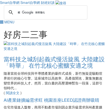
Smart自學網
Smart自學網 財經好讀
MENU
好房二三事
當科技之城刮起義式慢活旋風 大陸建設
「時華」 在竹北核心蜜釀安適之境
隨著當前全球科技與半導體產業的爆炸式成長，新竹無疑是驅動世
界前行的核心引擎。這座城市以高效率、高產值聞名，聚集無數改
變世界的科技人才。然而，當白晝的高壓運轉暫告一段落，這群引
領時代...
(
閱讀全文
)
AI產業鏈擴編需求旺 桃園首座LEED認證商辦吸睛
住宅市場進入盤整，商用不動產市場則因企業升級需求與AI產業擴