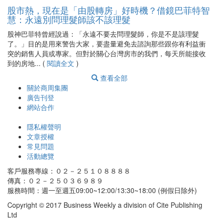
股市熱，現在是「由股轉房」好時機？借鏡巴菲特智
慧：永遠別問理髮師該不該理髮
股神巴菲特曾經說過：「永遠不要去問理髮師，你是不是該理髮
了。」目的是用來警告大家，要盡量避免去諮詢那些跟你有利益衝
突的銷售人員或專家。但對於關心台灣房市的我們，每天所能接收
到的房地... (
閱讀全文
)
查看全部
關於商周集團
廣告刊登
網站合作
隱私權聲明
文章授權
常見問題
活動總覽
客戶服務專線：０２－２５１０８８８８
傳真：０２－２５０３６９８９
服務時間：週一至週五09:00~12:00/13:30~18:00 (例假日除外)
Copyright © 2017 Business Weekly a division of Cite Publishing
Ltd