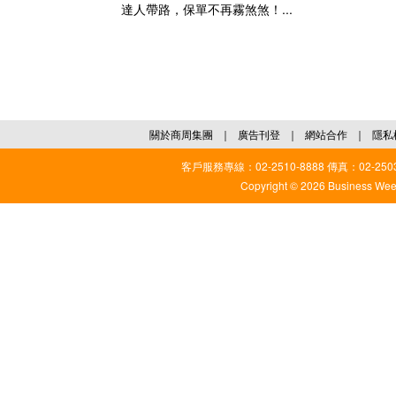
達人帶路，保單不再霧煞煞！...
關於商周集團
｜
廣告刊登
｜
網站合作
｜
隱私
客戶服務專線：02-2510-8888 傳真：02-2503
Copyright © 2026 Business Weekl