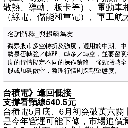
散熱、導軌、板卡等）、電動車
（綠電、儲能和重電）、軍工航
名詞解釋_與趨勢為友
觀察股市多空轉折及強度，適用於中期、中
勢是否轉強／轉弱、轉多／轉空，並要留意
度的行情擬定不同的操作策略。強勁漲勢全
股或加碼做空，整理行情則採觀望態度。
台積電》逢回低接
支撐看頸線540.5元
台積電5月底、6月初突破萬六關
是今年營運可能下修，市場追價