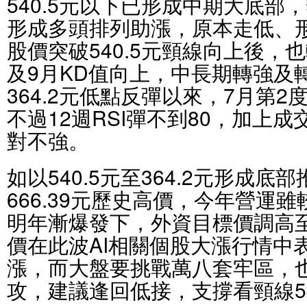
540.5元以下已形成中期大底部
形成多頭排列助漲，原本走低、
股價突破540.5元頸線向上後，
及9月KD值向上，中長期轉強及
364.2元低點反彈以來，7月第2
不過12週RSI彈不到80，加上
對不強。
如以540.5元至364.2元形成
666.39元歷史高價，今年營運雖
明年漸爆發下，外資目標價調高至6
價在此波AI相關個股大漲行情中
漲，而大盤要挑戰萬八套牢區，
攻，建議逢回低接，支撐看頸線54