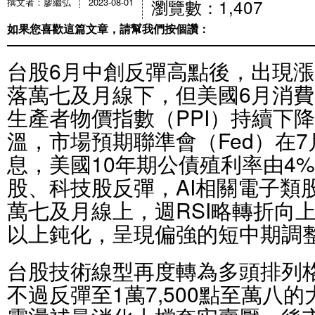
瀏覽數：1,407
撰文者：廖繼弘
2023-08-01
如果您喜歡這篇文章，請幫我們按個讚：
台股6月中創反彈高點後，出現
落萬七及月線下，但美國6月消費
生產者物價指數（PPI）持續下
溫，市場預期聯準會（Fed）在
息，美國10年期公債殖利率由4
股、科技股反彈，AI相關電子類
萬七及月線上，週RSI略轉折向上
以上鈍化，呈現偏強的短中期調
台股技術線型再度轉為多頭排列
不過反彈至1萬7,500點至萬八