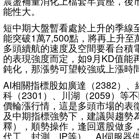
震盪補量消化上檔套牢賣壓，後
能性大。
短中期大盤暫看處於上升的季線至1
能突破1萬7,500點，將再上升
多頭續航的速度及空間要看台積電（
的表現強度而定，如9月KD值能
鈍化，那漲勢可望較強或上漲時
AI相關指標股如廣達（2382）、
科（2301）、川湖（2059）
價輪漲行情，這是多頭市場的表
及中期指標強勢下，建議與趨勢
釋），順勢操作，逢回選股做多，
代工、封測、IP等）、AI伺服