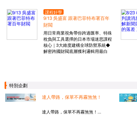
課程好學
9/13 吳盛富 跟著巴菲特布署百年
財閥
用日常商業視角帶你跨過匯率、特殊
稅負與工具選擇的日本市場迷思課程
核心｜3大維度建構全球防禦系統◆
解密跨國財閥底層獲利邏輯用最白
特別企劃
達人帶路，保單不再霧煞煞！
達人帶路，保單不再霧煞煞！...