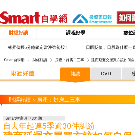
財經好讀
課程好學
數位
林昇傳授5分鐘鎖定當沖強勢股！
日圓貶值，日股為什麼一
Smart自學網
財經好讀
房產：好房二三事
建商延遲交屋買方該如何自
雜誌
DVD
財經好讀 > 房產：好房二三事
Smart智富月刊301期
自去年起連5季逾30件糾紛