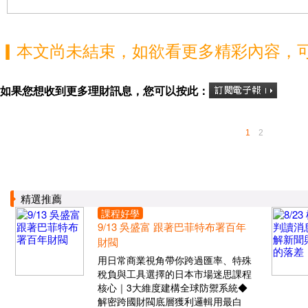
▎本文尚未結束，如欲看更多精彩內容，
如果您想收到更多理財訊息，您可以按此：
1
2
精選推薦
課程好學
9/13 吳盛富 跟著巴菲特布署百年
財閥
用日常商業視角帶你跨過匯率、特殊
稅負與工具選擇的日本市場迷思課程
核心｜3大維度建構全球防禦系統◆
解密跨國財閥底層獲利邏輯用最白