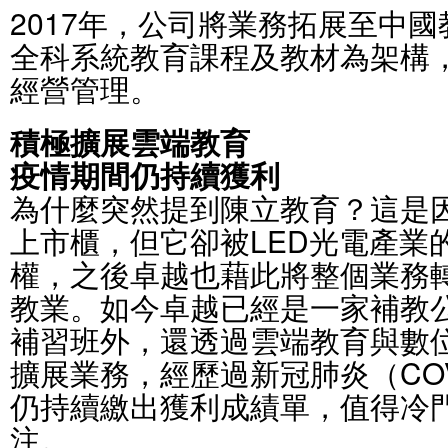
2017年，公司將業務拓展至中
全科系統教育課程及教材為架構
經營管理。
積極擴展雲端教育
疫情期間仍持續獲利
為什麼突然提到陳立教育？這是
上市櫃，但它卻被LED光電產業的
權，之後卓越也藉此將整個業務
教業。如今卓越已經是一家補教
補習班外，還透過雲端教育與數
擴展業務，經歷過新冠肺炎（COV
仍持續繳出獲利成績單，值得冷
注。