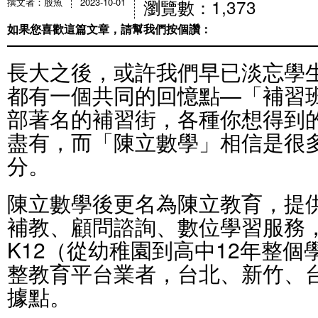
瀏覽數：1,373
撰文者：股魚
2023-10-01
如果您喜歡這篇文章，請幫我們按個讚：
長大之後，或許我們早已淡忘學
都有一個共同的回憶點—「補習
部著名的補習街，各種你想得到
盡有，而「陳立數學」相信是很
分。
陳立數學後更名為陳立教育，提
補教、顧問諮詢、數位學習服務
K12（從幼稚園到高中12年整
整教育平台業者，台北、新竹、
據點。