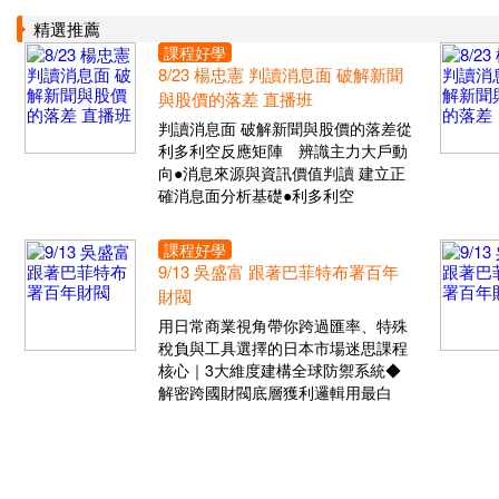
精選推薦
課程好學
8/23 楊忠憲 判讀消息面 破解新聞
與股價的落差 直播班
判讀消息面 破解新聞與股價的落差從
利多利空反應矩陣 辨識主力大戶動
向●消息來源與資訊價值判讀 建立正
確消息面分析基礎●利多利空
課程好學
9/13 吳盛富 跟著巴菲特布署百年
財閥
用日常商業視角帶你跨過匯率、特殊
稅負與工具選擇的日本市場迷思課程
核心｜3大維度建構全球防禦系統◆
解密跨國財閥底層獲利邏輯用最白