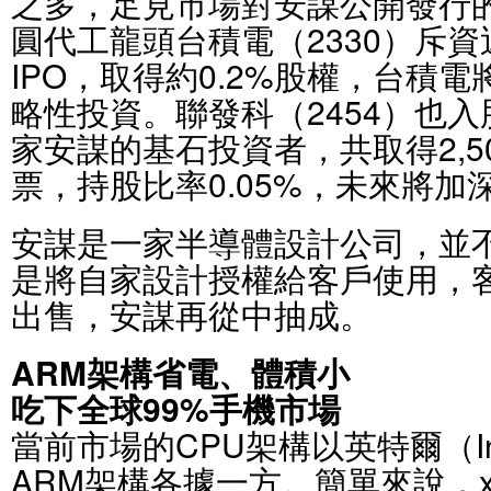
之多，足見市場對安謀公開發行
圓代工龍頭台積電（2330）斥
IPO，取得約0.2%股權，台積
略性投資。聯發科（2454）也
家安謀的基石投資者，共取得2,5
票，持股比率0.05%，未來將
安謀是一家半導體設計公司，並
是將自家設計授權給客戶使用，
出售，安謀再從中抽成。
ARM架構省電、體積小
吃下全球99%手機市場
當前市場的CPU架構以英特爾（Int
ARM架構各據一方。簡單來說，