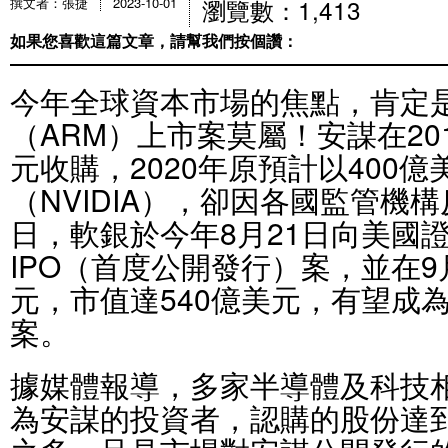
瀏覽數：1,413
撰文者：張捷
2023-10-01
如果您喜歡這篇文章，請幫我們按個讚：
今年全球資本市場的焦點，肯定
（ARM）上市案莫屬！安謀在20
元收購，2020年原預計以400
（NVIDIA），卻因各國監管機
日，軟銀於今年8月21日向美國
IPO（首度公開發行）案，並在9
元，市值達540億美元，有望成為
案。
據媒體報導，多家半導體及科技
為安謀的投資者，認購的股份達到