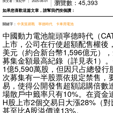
瀏覽數：45,393
撰文者：朱紀中
2025-06-01
如果您喜歡這篇文章，請幫我們按個讚：
關鍵字：
中美貿易戰
寧德時代
卡車用電池
中國動力電池龍頭寧德時代（CA
上市，公司在行使超額配售權後，
美元（約合新台幣1,596億元）
募集金額最高紀錄（詳見表1）。
1億5,590萬股，但因只占總發行
次募集有一半股票依規定禁售，要
易，使得公開發售超額認購倍數達到
場散戶中籤率只有10%。在資金
H股上市2個交易日大漲28%（
甚至比A股溢價達13%。