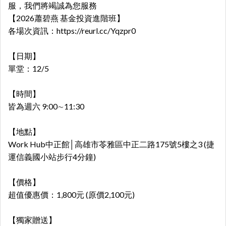
服，我們將竭誠為您服務
【2026蕭碧燕 基金投資進階班】
各場次資訊：
https://reurl.cc/Yqzpr0
【日期】
單堂：12/5
【時間】
皆為週六 9:00∼11:30
【地點】
Work Hub中正館│高雄市苓雅區中正二路175號5樓之3 (捷
運信義國小站步行4分鐘)
【價格】
超值優惠價：
1,800元 (原價2,100元)
【獨家贈送】