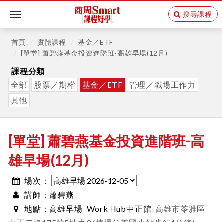
搜尋課程
Toggle
navigation
首頁
實體課程
基金／ETF
[單堂] 蕭碧燕基金投資進階班-高雄早場(12月)
課程分類
全部
股票／期權
基金／ETF
管理／職場工作力
其他
[單堂] 蕭碧燕基金投資進階班-高
雄早場(12月)
場次：
蕭碧燕
講師：
高雄早場
Work Hub中正館
高雄市苓雅區
地點：