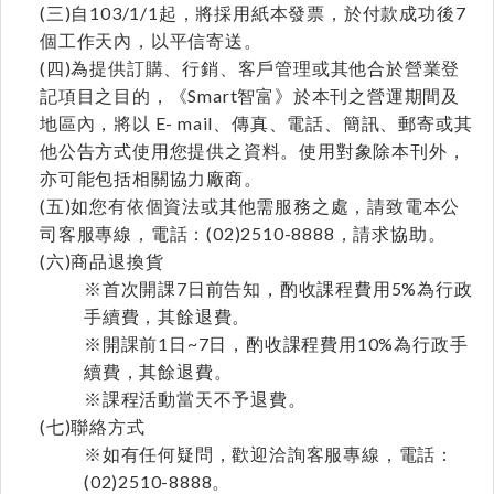
(三)自103/1/1起，將採用紙本發票，於付款成功後7
個工作天內，以平信寄送。
(四)為提供訂購、行銷、客戶管理或其他合於營業登
記項目之目的，《Smart智富》於本刊之營運期間及
地區內，將以 E- mail、傳真、電話、簡訊、郵寄或其
他公告方式使用您提供之資料。使用對象除本刊外，
亦可能包括相關協力廠商。
(五)如您有依個資法或其他需服務之處，請致電本公
司客服專線，電話：(02)2510-8888，請求協助。
(六)商品退換貨
※首次開課7日前告知，酌收課程費用5%為行政
手續費，其餘退費。
※開課前1日~7日，酌收課程費用10%為行政手
續費，其餘退費。
※課程活動當天不予退費。
(七)聯絡方式
※如有任何疑問，歡迎洽詢客服專線，電話：
(02)2510-8888。