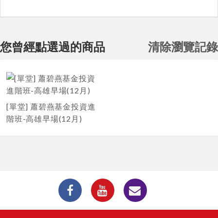
您曾經點選過的商品
清除瀏覽記錄
[單堂] 蕭碧燕基金投資進
階班-高雄早場(12月)