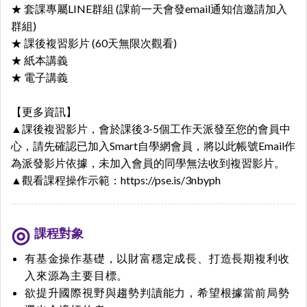
★ 套課專屬LINE群組 (課前一天會發email通知信邀請加入
群組)
★ 課後複習影片 (60天無限次觀看)
★ 紙本講義
★ 電子講義
【更多資訊】
▲課後複習影片，會於課後3-5個工作天派發至您的會員中
心，請先確認已加入Smart自學網會員，將以此帳號Email作
為派發影片依據，未加入會員的同學無法收到複習影片。
▲觀看課程操作示範：
https://pse.is/3nbyph
課程對象
有基金操作基礎，以財富穩定成長、打造長期複利收
入來源為主要目標。
欲提升國際視野與趨勢判讀能力，希望根據當前局勢