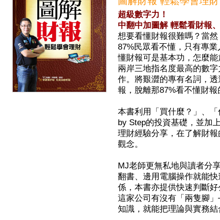
超級數字力！
中翻中加圖解 輕鬆看財報
想要看懂財報很難嗎？當然
87%民眾看不懂，只有專
懂財報可是基本功，怎麼能放
兩岸三地指名度最高的數字
作。將艱澀的專有名詞，透
報，脫離那87%看不懂財報
本書利用「買什麼？」、「何
by Step的投資基礎，並
理財經驗分享，在了解財報
觀念。
MJ老師更無私地與讀者分
翻書、邊用電腦操作就能快
係，本書亦提供快速判斷好
這家公司有沒有「兩隻腳」
知識，就能把理論與實務結