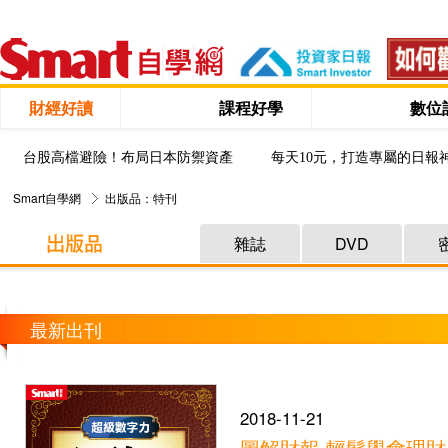
財經好讀
課程好學
數位
台股高檔避險！布局日本防禦資產
每天10元，打造專屬的日報
Smart自學網
出版品：特刊
雜誌
DVD
最新出刊
2018-11-21
圖解財報 輕鬆學會理財