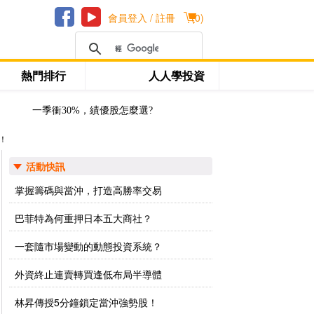
會員登入 / 註冊
(
0
)
熱門排行
人人學投資
一季衝30%，績優股怎麼選?
！
活動快訊
掌握籌碼與當沖，打造高勝率交易
巴菲特為何重押日本五大商社？
一套隨市場變動的動態投資系統？
外資終止連賣轉買逢低布局半導體
林昇傳授5分鐘鎖定當沖強勢股！