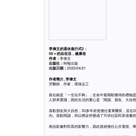
李偉文的退休進行式2：
50＋的自在活，健康老
作者：
李偉文
出版社：
時報出版
出版日期：
2020/04/21
作者簡介_李偉文
牙醫師．作家．環保志工
座右銘是「一生玩不夠」，生命中最期盼獲得的禮物
人群來實踐，因此生活的重心是「閱讀、朋友、大自
喜歡朋友與大自然，30多年前曾擔任童軍團長，並在
內。喜歡閱讀，所以將診所變成了可供社區民眾借書
相信影像對民眾的影響力，因此曾經擔任公共電視、