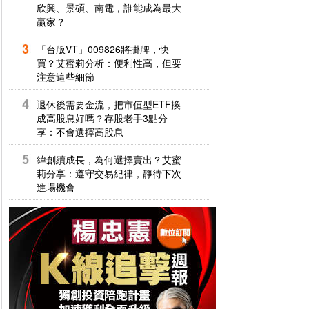
欣興、景碩、南電，誰能成為最大
贏家？
「台版VT」009826將掛牌，快
買？艾蜜莉分析：便利性高，但要
注意這些細節
退休後需要金流，把市值型ETF換
成高股息好嗎？存股老手3點分
享：不會選擇高股息
緯創續成長，為何選擇賣出？艾蜜
莉分享：遵守交易紀律，靜待下次
進場機會