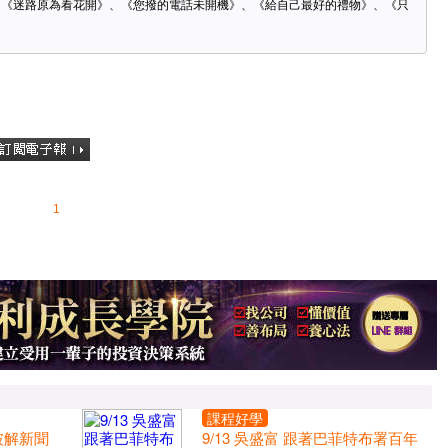
、《迷路原為看花開》、《您撥的電話未開機》、《給自己最好的禮物》、《只
1
課程好學
 破解新聞
9/13 吳盛富 跟著巴菲特布署百年