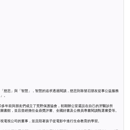
是「慈悲」與「智慧」，智慧的追求透過閱讀，慈悲則靠號召朋友從事公益服務
然」。
20多年前與朋友們成立了荒野保護協會，初期辦公室還設在自己的牙醫診所
的圖書館，並且曾經擔任金鼎獎評審、全國好書及公務員專書閱讀甄選審委等。
華視電視公司的董事，並且陪著孩子從電影中進行生命教育的學習。