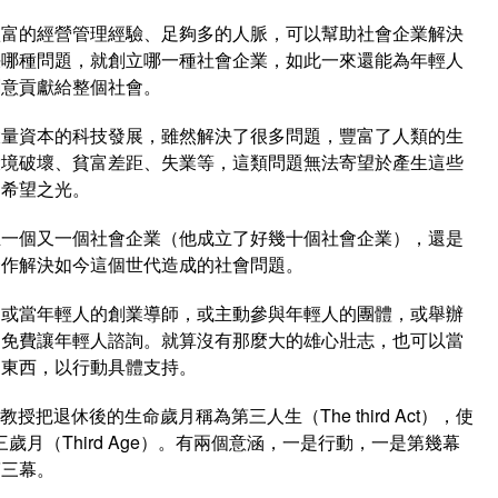
豐富的經營管理經驗、足夠多的人脈，可以幫助社會企業解決
決哪種問題，就創立哪一種社會企業，如此一來還能為年輕人
創意貢獻給整個社會。
大量資本的科技發展，雖然解決了很多問題，豐富了人類的生
環境破壞、貧富差距、失業等，這類問題無法寄望於產生這些
道希望之光。
立一個又一個社會企業（他成立了好幾十個社會企業），還是
合作解決如今這個世代造成的社會問題。
，或當年輕人的創業導師，或主動參與年輕人的團體，或舉辦
，免費讓年輕人諮詢。就算沒有那麼大的雄心壯志，也可以當
的東西，以行動具體支持。
）教授把退休後的生命歲月稱為第三人生（The third Act），使
歲月（Third Age）。有兩個意涵，一是行動，一是第幾幕
第三幕。