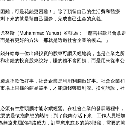
是困難，可是花錢更困難！」除了預留自己的生活費和醫療
，剩下來的就是幫自己圓夢，完成自己生命的意義。
斯（Muhammad Yunus）卻認為：「慈善捐款只會拿走
，而是有更好的方法，那就是透過社會企業的模式。」
的錢分給每一位出錢投資的股東可謂天經地義，也是企業之所
就和出錢的投資股東說好，賺的錢不會回饋，而是用來從事公
是透過捐款做好事，社會企業是利用利潤做好事。社會企業和
和市場上同樣的商品競爭，才能賺錢獲取利潤。換句話說，社
還必須有生意頭腦才能永續經營。在社會企業的發展過程中，
重要的是懷抱夢想的熱情；到了能夠存活下來、工作人員增加
為無遠弗屆的網路威力，訂單愈來愈多的第3階段，需要的就