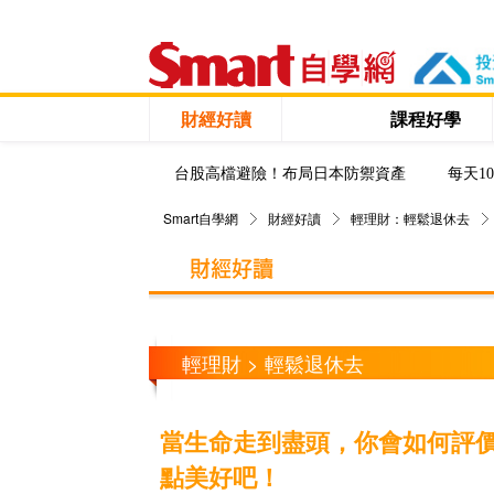
財經好讀
課程好學
台股高檔避險！布局日本防禦資產
每天1
Smart自學網
財經好讀
輕理財：輕鬆退休去
輕理財 > 輕鬆退休去
當生命走到盡頭，你會如何評
點美好吧！