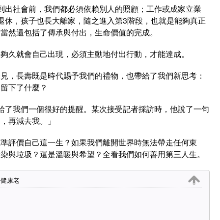
到出社會前，我們都必須依賴別人的照顧；工作或成家立業
退休，孩子也長大離家，隨之進入第3階段，也就是能夠真正
，當然還包括了傳承與付出，生命價值的完成。
得夠久就會自己出現，必須主動地付出行動，才能達成。
未見，長壽既是時代賜予我們的禮物，也帶給了我們新思考：
界留下了什麼？
o）或許給了我們一個很好的提醒。某次接受記者採訪時，他說了一句
界，再減去我。」
標準評價自己這一生？如果我們離開世界時無法帶走任何東
汙染與垃圾？還是溫暖與希望？全看我們如何善用第三人生。
，健康老