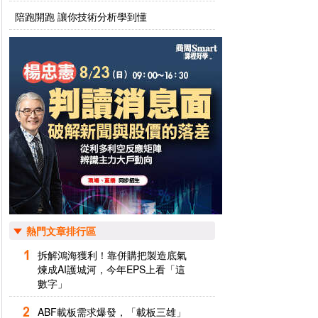
陪跑開跑 讓你技術分析學到懂
熱門文章排行區
拆解鴻海獲利！靠併購把製造底氣
煉成AI護城河，今年EPS上看「這
數字」
ABF載板需求爆發，「載板三雄」