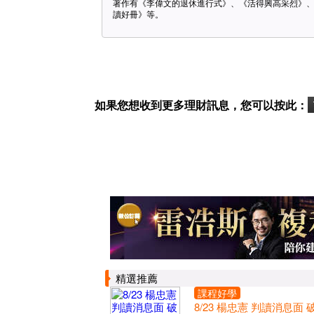
著作有《李偉文的退休進行式》、《活得興高采烈》
讀好冊》等。
如果您想收到更多理財訊息，您可以按此：
精選推薦
課程好學
8/23 楊忠憲 判讀消息面