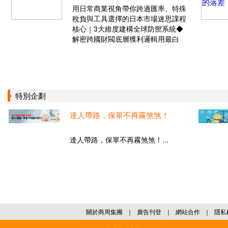
用日常商業視角帶你跨過匯率、特殊
稅負與工具選擇的日本市場迷思課程
核心｜3大維度建構全球防禦系統◆
解密跨國財閥底層獲利邏輯用最白
特別企劃
達人帶路，保單不再霧煞煞！
達人帶路，保單不再霧煞煞！...
關於商周集團
｜
廣告刊登
｜
網站合作
｜
隱私