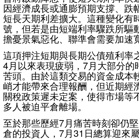
因經濟成長或通膨預期支撐、跌
短長天期利差擴大。這種變化有
號，但若是由短端利率驟跌所驅
擔憂景氣惡化、聯準會需要加速
這項押注短期與長期公債殖利率
4月以來表現疲弱，7月大部分的
苦頭。由於這類交易的資金成本
峭才能帶來合理報酬，但近期經
關稅政策遲未定案，使得市場等
多人被迫平倉離場。
至於那些歷經7月痛苦時刻卻仍
倉的投資人，7月31日總算迎來