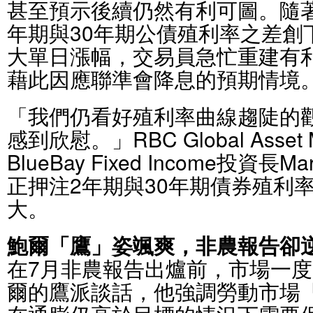
甚至預示後續仍然有利可圖。隨
年期與30年期公債殖利率之差創
大單日漲幅，交易員急忙重建有
藉此因應聯準會降息的預期情境
「我們仍看好殖利率曲線趨陡的
感到欣慰。」RBC Global Asset
BlueBay Fixed Income投資長M
正押注2年期與30年期債券殖利
大。
鮑爾「鷹」姿颯爽，非農報告卻
在7月非農報告出爐前，市場一
爾的鷹派談話，他強調勞動市場