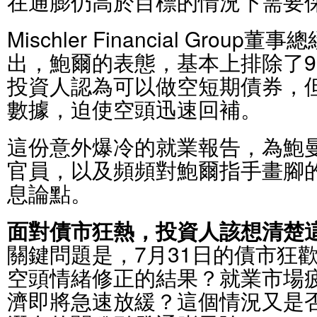
在通膨仍高於目標的情況下需要
Mischler Financial Group董事
出，鮑爾的表態，基本上排除了
投資人認為可以做空短期債券，
數據，迫使空頭迅速回補。
這份意外爆冷的就業報告，為鮑
官員，以及頻頻對鮑爾指手畫腳
息論點。
面對債市狂熱，投資人該想清楚
關鍵問題是，7月31日的債市狂
空頭情緒修正的結果？就業市場
濟即將急速放緩？這個情況又是