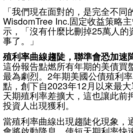
「我們現在面對的，是完全不同
WisdomTree Inc.固定收益策略主管
示，「沒有什麼比刪掉25萬人的
事了。」
殖利率曲線趨陡，聯準會恐加速
這份報告點燃所有年期的美債買
最為劇烈。2年期美國公債殖利率
點，創下自2023年12月以來最
天期殖利率差擴大，這也讓此前
投資人出現獲利。
當殖利率曲線出現趨陡化現象，
會將啟動降息，使短天期利率快