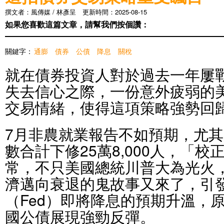
撰文者：風傳媒 / 林彥呈 更新時間：2025-08-15
如果您喜歡這篇文章，請幫我們按個讚：
關鍵字：
通膨
債券
公債
降息
關稅
就在債券投資人對於過去一年屢
失去信心之際，一份意外疲弱的
交易情緒，使得這項策略強勢回
7月非農就業報告不如預期，尤其
數合計下修25萬8,000人，「
常，不只美國總統川普大為光火
濟邁向衰退的鬼故事又來了，引
（Fed）即將降息的預期升溫，
國公債展現強勁反彈。