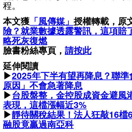
程。
本文獲
「風傳媒」
授權轉載，原
險？就業數據透露警訊，這項賠
略死灰復燃
臉書粉絲專頁，
請按此
延伸閱讀
▶
2025年下半有望再降息？聯
原因」不會急著降息
▶
台股盤整，金控股成資金避風港
表現，這檔漲幅近3%
▶
靜待關稅結果！法人狂敲16檔
融股竟贏過南亞科