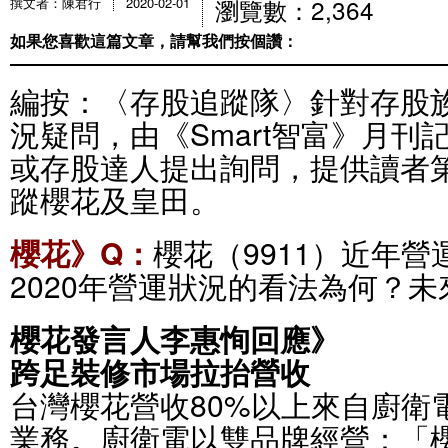
瀏覽數：2,364
撰文者：陳君行
2020-02-01
如果您喜歡這篇文章，請幫我們按個讚：
編按：〈存股追蹤隊〉針對存股
況疑問，由《Smart智富》月刊
或存股達人提出詢問，提供讀者
蹤櫻花及皇田。
櫻花》Q：
櫻花（9911）近年
2020年營運狀況的看法為何？
櫻花發言人李惠恂回應》
跨足裝修市場拉抬營收
台灣櫻花營收80%以上來自廚衛
業務。廚衛電以雙品牌經營：「