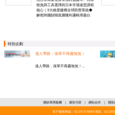
稅負與工具選擇的日本市場迷思課程
核心｜3大維度建構全球防禦系統◆
解密跨國財閥底層獲利邏輯用最白
特別企劃
達人帶路，保單不再霧煞煞！
達人帶路，保單不再霧煞煞！...
關於商周集團
｜
廣告刊登
｜
網站合作
｜
隱私
客戶服務專線：02-2510-8888 傳真：02-2503