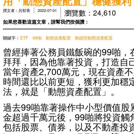
用「動態資產配置」穩健獲利
瀏覽數：24,610
撰文者：呂郁青
2022-07-01
如果您喜歡這篇文章，請幫我們按個讚：
關鍵字：
ETF
99啪
動態資產配置
動能型動態資產配置
曾經捧著公務員鐵飯碗的99啪，在
拜拜，因為他靠著投資，打造自己
當年資產2,700萬元，現在資產
時間還比以前更短，獲利更加穩
法，就是「動態資產配置」。
過去99啪靠著操作中小型價值股
金超過千萬元後，99啪將投資觸
包括股票、債券，以及不動產投資信託（