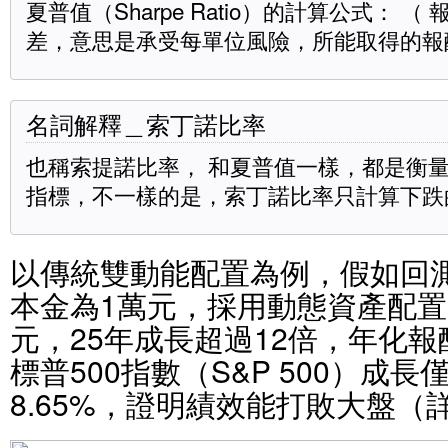
夏普值（Sharpe Ratio）的計算公式： 
差，意思是承受每單位風險，所能取得的報
名詞解釋＿索丁諾比率
也稱索提諾比率， 和夏普值一樣，都是衡
指標，不一樣的是，索丁諾比率只計算下跌
以傳統雙動能配置為例，假如回測
本金為1萬元，採用動態資產配置
元，25年成長超過12倍，年化報酬
標普500指數（S&P 500）成
8.65%，證明績效能打敗大盤（