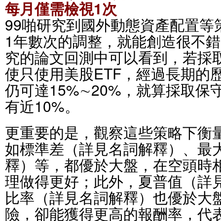
每月僅需檢視1次
99啪研究到國外動態資產配置等
1年數次的調整，就能創造很不
究的論文回測中可以看到，若採
使只使用美股ETF，經過長期的
仍可達15%∼20%，就算採取
有近10%。
更重要的是，觀察這些策略下衡
如標準差（詳見名詞解釋）、最
釋）等，都優於大盤，在空頭時
理做得更好；此外，夏普值（詳
比率（詳見名詞解釋）也優於大
險，卻能獲得更高的報酬率，代