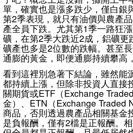
單，確實也是漲多跌少，僅白銀
第2季表現，就只有油價與農產
產全員下跌。尤其第1季一路狂
礦，在第2季大跌近2成，鋁礦更
礦產也多是2位數的跌幅。甚至
通膨的黃金，即便通膨持續攀高
看到這裡別急著下結論，雖然能
都持續上漲，但除非投資人直接
關期貨或ETF（Exchange Trad
金）、ETN（Exchange Trade
商品，否則透過農產品相關基金
是負報酬，僅有2檔是正報酬。
但全員都是正報酬，且最低居然也