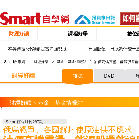
財經好讀
課程好學
數位
林昇傳授5分鐘鎖定當沖強勢股！
日圓貶值，日股為什麼一
Smart自學網
財經好讀
基金：基金情報站
油價高檔震盪 能源股還能
雜誌
DVD
財經好讀 > 基金：基金情報站
Smart智富月刊287期
俄烏戰爭、各國解封使原油供不應求