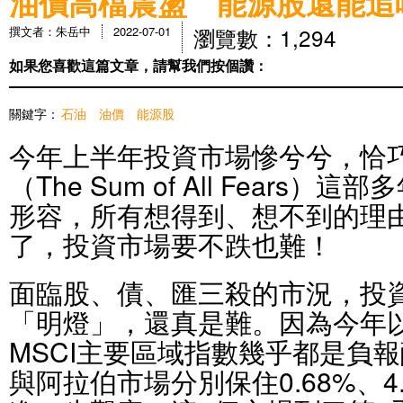
油價高檔震盪 能源股還能追
瀏覽數：1,294
撰文者：朱岳中
2022-07-01
如果您喜歡這篇文章，請幫我們按個讚：
關鍵字：
石油
油價
能源股
今年上半年投資市場慘兮兮，恰
（The Sum of All Fears
形容，所有想得到、想不到的理
了，投資市場要不跌也難！
面臨股、債、匯三殺的市況，投
「明燈」，還真是難。因為今年以
MSCI主要區域指數幾乎都是負
與阿拉伯市場分別保住0.68%、4