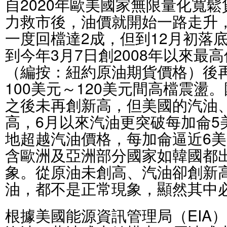
自2020年歐美國家無限量化寬鬆
力救市後，油價就開始一路走升，
一度回檔達2成，但到12月初落
到今年3月7日創2008年以來最高
（編按：紐約原油期貨價格）後
100美元～120美元間高檔震盪
之後未再創新高，但美國的汽油
高，6月以來汽油更突破每加侖5
地超越汽油價格，每加侖逼近6
含歐洲及亞洲部分國家如韓國都
象。從原油未創高、汽油卻創新
油，都不是正常現象，顯然其中
根據美國能源資訊管理局（EIA