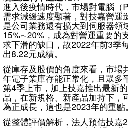
進入後疫情時代，市場對電腦（P
需求減緩速度顯著，對技嘉營運
是公司業務還有擴大到伺服器領
15%∼20%，成為對營運重要
求下滑的缺口，故2022年前3季
出8.22元成績。
從庫存及股價的角度來看，市場共
年電子業庫存能正常化，且眾多平
第4季上市，加上技嘉推出最新
品，在新規格、新產品加持下，
為正成長，這也是2023年的重點
從整體評價解析，法人預估技嘉20