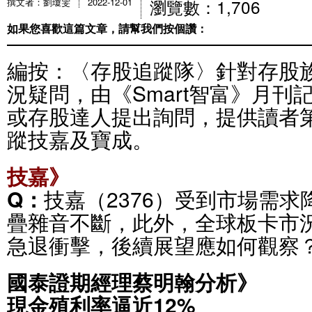
瀏覽數：1,706
撰文者：劉瓊雯
2022-12-01
如果您喜歡這篇文章，請幫我們按個讚：
編按：〈存股追蹤隊〉針對存股
況疑問，由《Smart智富》月刊
或存股達人提出詢問，提供讀者
蹤技嘉及寶成。
技嘉》
Q：
技嘉（2376）受到市場需
疊雜音不斷，此外，全球板卡市
急退衝擊，後續展望應如何觀察
國泰證期經理蔡明翰分析》
現金殖利率逼近12%