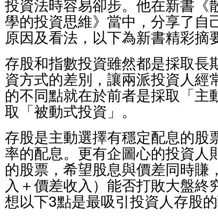
投資法時容易卻步。他在新書《
學的投資思維》當中，分享了自
原因及看法，以下為新書精彩摘
存股和指數投資雖然都是採取長
資方式的差別，讓兩派投資人經
的不同點就在於前者是採取「主
取「被動式投資」。
存股是主動選擇有穩定配息的股
率的配息。更有企圖心的投資人
的股票，希望股息與價差同時賺
入＋價差收入）能否打敗大盤終
想以下3點是最吸引投資人存股