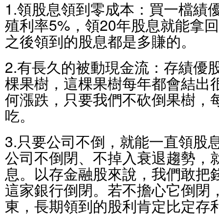
1.領股息領到零成本：買一檔績
殖利率5%，領20年股息就能拿回
之後領到的股息都是多賺的。
2.有長久的被動現金流：存績優
棵果樹，這棵果樹每年都會結出
何漲跌，只要我們不砍倒果樹，
吃。
3.只要公司不倒，就能一直領股
公司不倒閉、不掉入衰退趨勢，
息。以存金融股來說，我們敢把
這家銀行倒閉。若不擔心它倒閉
東，長期領到的股利肯定比定存