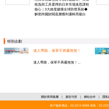
稅負與工具選擇的日本市場迷思課程
核心｜3大維度建構全球防禦系統◆
解密跨國財閥底層獲利邏輯用最白
特別企劃
達人帶路，保單不再霧煞煞！
達人帶路，保單不再霧煞煞！...
關於商周集團
｜
廣告刊登
｜
網站合作
｜
隱私
客戶服務專線：02-2510-8888 傳真：02-2503