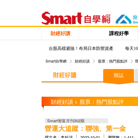
財經好讀
課程好學
台股高檔避險！布局日本防禦資產
每天1
Smart自學網
財經好讀
股票：熱門股點評
雜誌
財經好讀 > 股票：熱門股點評
Smart智富月刊302期
營運大追蹤：聯強、第一金
撰文者：李科諺
2023-10-01
瀏覽數：1,411