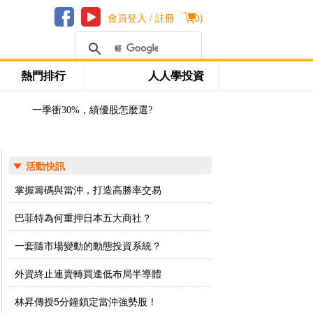
會員登入 / 註冊
(
0
)
熱門排行
人人學投資
一季衝30%，績優股怎麼選?
活動快訊
掌握籌碼與當沖，打造高勝率交易
巴菲特為何重押日本五大商社？
一套隨市場變動的動態投資系統？
外資終止連賣轉買逢低布局半導體
林昇傳授5分鐘鎖定當沖強勢股！