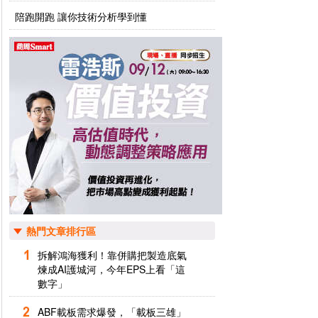
陪跑開跑 讓你技術分析學到懂
熱門文章排行區
拆解鴻海獲利！靠併購把製造底氣
煉成AI護城河，今年EPS上看「這
數字」
ABF載板需求爆發，「載板三雄」