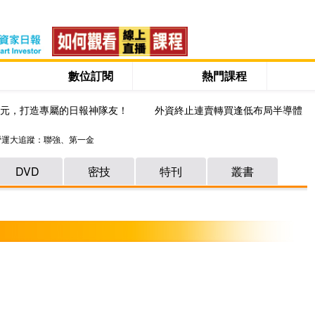
數位訂閱
熱門課程
0元，打造專屬的日報神隊友！
外資終止連賣轉買逢低布局半導體
營運大追蹤：聯強、第一金
DVD
密技
特刊
叢書