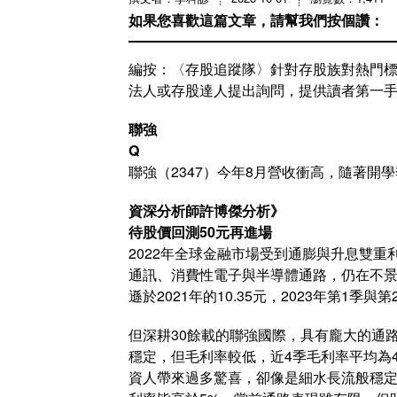
如果您喜歡這篇文章，請幫我們按個讚：
編按：〈存股追蹤隊〉針對存股族對熱門標
法人或存股達人提出詢問，提供讀者第一
聯強
Q
聯強（2347）今年8月營收衝高，隨著
資深分析師許博傑分析》
待股價回測50元再進場
2022年全球金融市場受到通膨與升息雙
通訊、消費性電子與半導體通路，仍在不景氣
遜於2021年的10.35元，2023年第1
但深耕30餘載的聯強國際，具有龐大的通
穩定，但毛利率較低，近4季毛利率平均為4.
資人帶來過多驚喜，卻像是細水長流般穩定