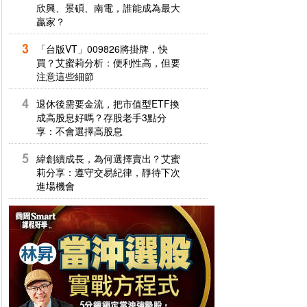
欣興、景碩、南電，誰能成為最大
贏家？
「台版VT」009826將掛牌，快
買？艾蜜莉分析：便利性高，但要
注意這些細節
退休後需要金流，把市值型ETF換
成高股息好嗎？存股老手3點分
享：不會選擇高股息
緯創續成長，為何選擇賣出？艾蜜
莉分享：遵守交易紀律，靜待下次
進場機會