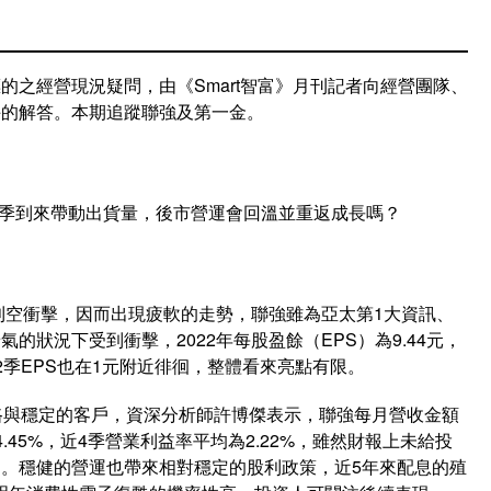
的之經營現況疑問，由《Smart智富》月刊記者向經營團隊、
手的解答。本期追蹤聯強及第一金。
開學季到來帶動出貨量，後市營運會回溫並重返成長嗎？
重利空衝擊，因而出現疲軟的走勢，聯強雖為亞太第1大資訊、
的狀況下受到衝擊，2022年每股盈餘（EPS）為9.44元，
季與第2季EPS也在1元附近徘徊，整體看來亮點有限。
路與穩定的客戶，資深分析師許博傑表示，聯強每月營收金額
45%，近4季營業利益率平均為2.22%，雖然財報上未給投
。穩健的營運也帶來相對穩定的股利政策，近5年來配息的殖