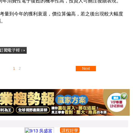
明年消費性電子復甦的機率性高，投資人可關注後續表現。
日），考量到今年的獲利衰退，價位算偏高，若之後出現較大幅度
場。
1
2
Next
課程好學