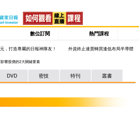
數位訂閱
熱門課程
0元，打造專屬的日報神隊友！
外資終止連賣轉買逢低布局半導體
握影響股價的2大關鍵要素
DVD
密技
特刊
叢書