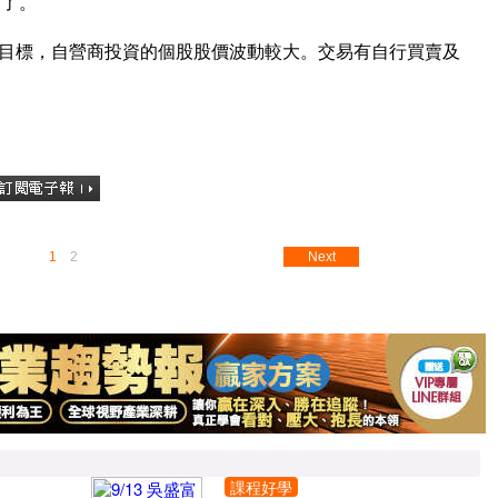
賣了。
為目標，自營商投資的個股股價波動較大。交易有自行買賣及
1
2
Next
課程好學