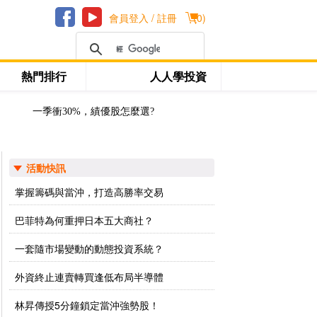
會員登入 / 註冊
(
0
)
熱門排行
人人學投資
一季衝30%，績優股怎麼選?
活動快訊
掌握籌碼與當沖，打造高勝率交易
巴菲特為何重押日本五大商社？
一套隨市場變動的動態投資系統？
外資終止連賣轉買逢低布局半導體
林昇傳授5分鐘鎖定當沖強勢股！