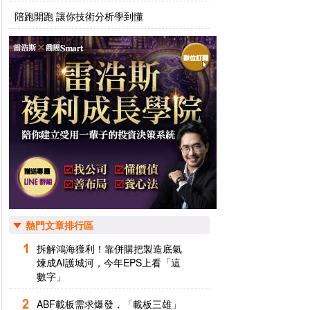
陪跑開跑 讓你技術分析學到懂
熱門文章排行區
拆解鴻海獲利！靠併購把製造底氣
煉成AI護城河，今年EPS上看「這
數字」
ABF載板需求爆發，「載板三雄」