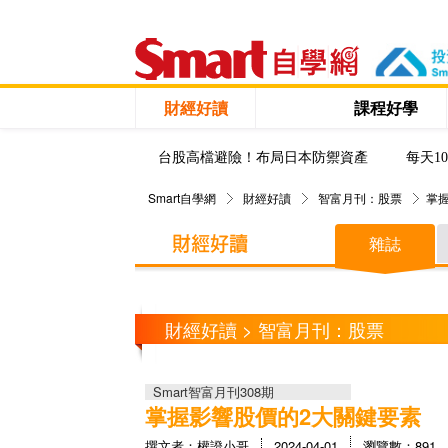
財經好讀
課程好學
台股高檔避險！布局日本防禦資產
每天1
Smart自學網
財經好讀
智富月刊：股票
掌
雜誌
財經好讀 > 智富月刊：股票
Smart智富月刊308期
掌握影響股價的2大關鍵要素
撰文者：權證小哥
2024-04-01
瀏覽數：891