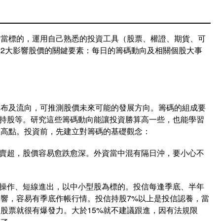
司當標的，運用自己熟悉的投資工具（股票、權證、期貨、可
2大影響股價的關鍵要素：每日的籌碼動向及相關個股大事
分布及流向，可推測股價未來可能的發展方向。籌碼的組成要
分點持股等。研究這些籌碼動向能讓投資勝算高一些，也能學習
在高點。投資前，先建立對籌碼的基礎觀念：
續賣超，股價容易愈跌愈深。外資當中混有隔日沖，要小心不
段操作、短線進出，以中小型股為標的。投信每逢季底、半年
響，容易有季底作帳行情。投信持股7%以上是投信認養，當
股票就很有爆發力。大於15%就不建議跟進，因有法規限