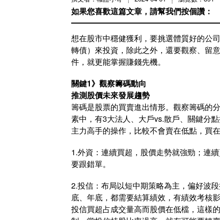
如果您喜歡這篇文章，請幫我們按個讚：
想在股市中穩健獲利，要挑選體質好的公
轉債）來投資，除此之外，還要觀察、留意
件，就更能掌握賺錢先機。
關鍵1》觀察籌碼動向
推測股價未來發展趨勢
籌碼是股票的買賣進出情形。觀察籌碼的
素中，有3大法人、大戶vs.散戶、關鍵
主力高手的操作，比較不會賣在低點，買
1.外資：連續買超，股價走勢就強勁；連
要跟錯單。
2.投信：布局以短中期策略為主，偏好波
底、年底，都需要結算績效，有績效考核影
投信買超占成交量高而股價在低檔，這樣的