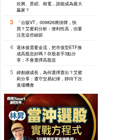
欣興、景碩、南電，誰能成為最大
贏家？
「台版VT」009826將掛牌，快
買？艾蜜莉分析：便利性高，但要
注意這些細節
退休後需要金流，把市值型ETF換
成高股息好嗎？存股老手3點分
享：不會選擇高股息
緯創續成長，為何選擇賣出？艾蜜
莉分享：遵守交易紀律，靜待下次
進場機會