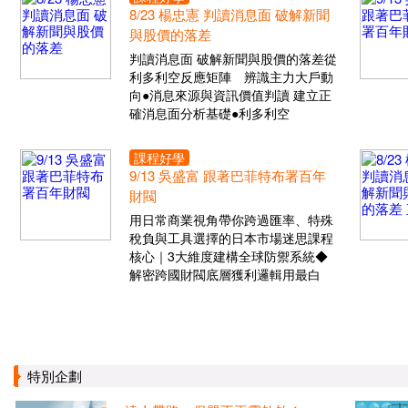
8/23 楊忠憲 判讀消息面 破解新聞
與股價的落差
判讀消息面 破解新聞與股價的落差從
利多利空反應矩陣 辨識主力大戶動
向●消息來源與資訊價值判讀 建立正
確消息面分析基礎●利多利空
課程好學
9/13 吳盛富 跟著巴菲特布署百年
財閥
用日常商業視角帶你跨過匯率、特殊
稅負與工具選擇的日本市場迷思課程
核心｜3大維度建構全球防禦系統◆
解密跨國財閥底層獲利邏輯用最白
特別企劃