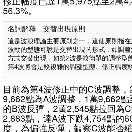
修正幅度已達1萬5,975點至2萬4
56.3%。
名詞解釋＿交替出現原則
這是波浪理論主要原則之一，這個原則指在
波動的型態可說是交替出現的形式，如調整
方式交替出現，如第2波是較簡單的調整型
第4波將會是較複雜的調整型態、修正幅度
目前為第4波修正中的C波調整，2萬
9,662點為A波調整，1萬9,662
的B波反彈，2萬2,545點拉回
2,883點，達A波下跌4,754點的6
度，為偏強反彈，觀察C波能否縮