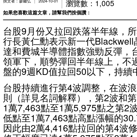
瀏覽數：1,005
撰文者：廖繼弘
2024-10-01
如果您喜歡這篇文章，請幫我們按個讚：
台股9月份又拉回跌落半年線，所幸
行長黃仁勳表示新一代Blackwe
達和費城半導體指數強勁反彈，台
領軍下，順勢彈回半年線上，不
盤的9週KD值拉回50以下，持
台股持續進行第4波調整，在波
則（詳見名詞解釋），第2波和第
1萬7,463點至1萬5,975點之第2
低點至1萬7,463點高點漲幅的3
因此由2萬4,416點拉回的第4