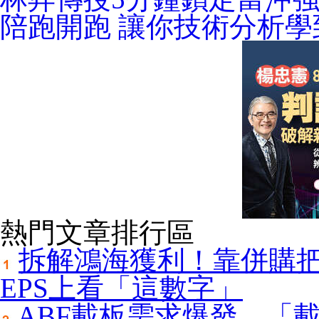
陪跑開跑 讓你技術分析學
熱門文章排行區
拆解鴻海獲利！靠併購把
EPS上看「這數字」
ABF載板需求爆發，「