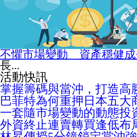
不懼市場變動 資產穩健成
長...
活動快訊
掌握籌碼與當沖，打造高
巴菲特為何重押日本五大
一套隨市場變動的動態投
外資終止連賣轉買逢低布
林昇傳授5分鐘鎖定當沖