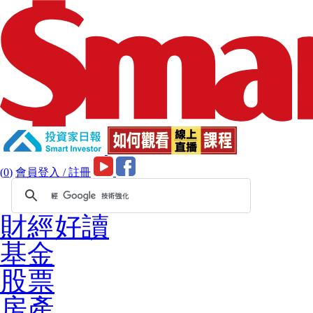
(
0
)
會員登入 / 註冊
財經好讀
基金
股票
房產