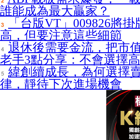
誰能成為最大贏家？
「台版VT」009826
高，但要注意這些細節
退休後需要金流，把市值
老手3點分享：不會選擇
緯創續成長，為何選擇
律，靜待下次進場機會