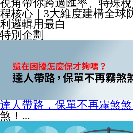
視角帶你跨過匯率、特殊稅
程核心｜3大維度建構全球
利邏輯用最白
特別企劃
達人帶路，保單不再霧煞煞
煞！...