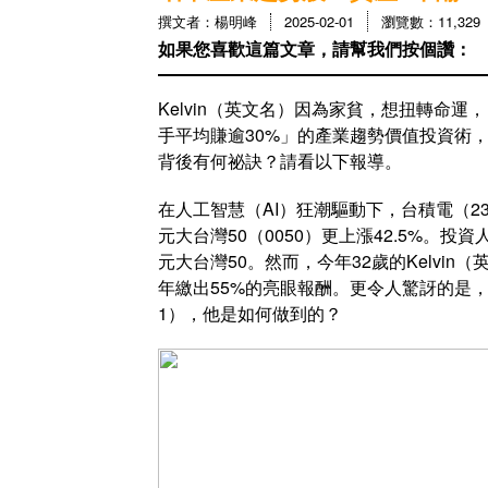
撰文者：楊明峰
2025-02-01
瀏覽數：11,329
如果您喜歡這篇文章，請幫我們按個讚：
Kelvin（英文名）因為家貧，想扭轉命
手平均賺逾30%」的產業趨勢價值投資術，
背後有何祕訣？請看以下報導。
在人工智慧（AI）狂潮驅動下，台積電（233
元大台灣50（0050）更上漲42.5%
元大台灣50。然而，今年32歲的Kelvi
年繳出55%的亮眼報酬。更令人驚訝的是，
1），他是如何做到的？