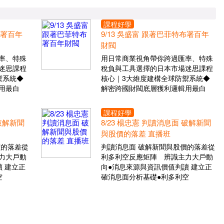
課程好學
布署百年
9/13 吳盛富 跟著巴菲特布署百年
財閥
率、特殊
用日常商業視角帶你跨過匯率、特殊
迷思課程
稅負與工具選擇的日本市場迷思課程
禦系統◆
核心｜3大維度建構全球防禦系統◆
用最白
解密跨國財閥底層獲利邏輯用最白
課程好學
 破解新聞
8/23 楊忠憲 判讀消息面 破解新聞
與股價的落差 直播班
價的落差從
判讀消息面 破解新聞與股價的落差從
力大戶動
利多利空反應矩陣 辨識主力大戶動
 建立正
向●消息來源與資訊價值判讀 建立正
空
確消息面分析基礎●利多利空