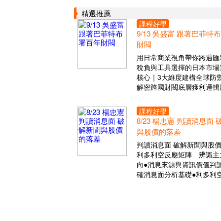
精選推薦
課程好學
9/13 吳盛富 跟著巴菲特
財閥
用日常商業視角帶你跨過匯
稅負與工具選擇的日本市場
核心｜3大維度建構全球防
解密跨國財閥底層獲利邏輯
課程好學
8/23 楊忠憲 判讀消息面
與股價的落差
判讀消息面 破解新聞與股
利多利空反應矩陣 辨識主
向●消息來源與資訊價值判讀
確消息面分析基礎●利多利