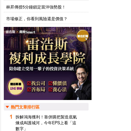
林昇傳授5分鐘鎖定當沖強勢股！
市場修正，你看到風險還是價值？
熱門文章排行區
拆解鴻海獲利！靠併購把製造底氣
煉成AI護城河，今年EPS上看「這
數字」