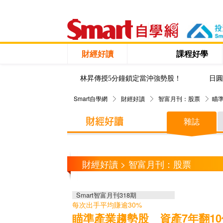
財經好讀
課程好學
林昇傳授5分鐘鎖定當沖強勢股！
日圓
Smart自學網
財經好讀
智富月刊：股票
瞄
雜誌
財經好讀 > 智富月刊：股票
Smart智富月刊318期
每次出手平均賺逾30%
瞄準產業趨勢股 資產7年翻10