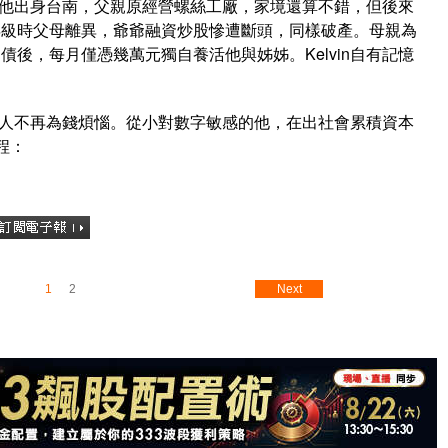
說，他出身台南，父親原經營螺絲工廠，家境還算不錯，但後來
年級時父母離異，爺爺融資炒股慘遭斷頭，同樣破產。母親為
後，每月僅憑幾萬元獨自養活他與姊姊。Kelvin自有記憶
讓家人不再為錢煩惱。從小對數字敏感的他，在出社會累積資本
程：
1
2
Next