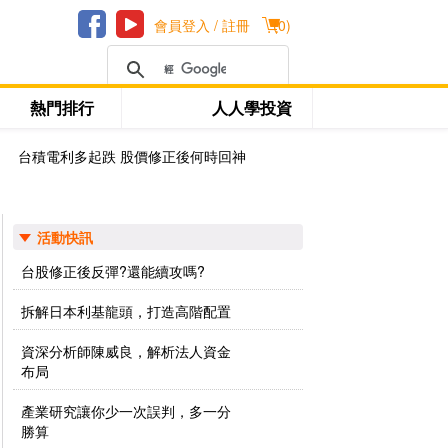
會員登入 / 註冊
(
0
)
熱門排行
人人學投資
台積電利多起跌 股價修正後何時回神
活動快訊
台股修正後反彈?還能續攻嗎?
拆解日本利基龍頭，打造高階配置
資深分析師陳威良，解析法人資金
布局
產業研究讓你少一次誤判，多一分
勝算