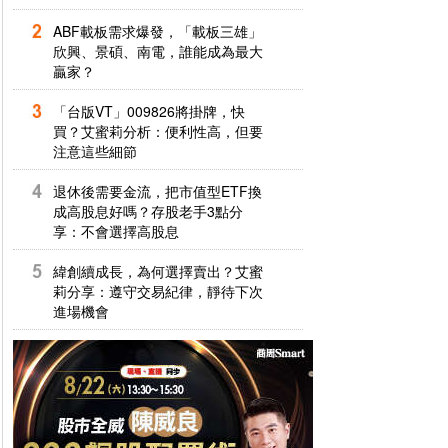
ABF載板需求爆發，「載板三雄」
欣興、景碩、南電，誰能成為最大
贏家？
「台版VT」009826將掛牌，快
買？艾蜜莉分析：便利性高，但要
注意這些細節
退休後需要金流，把市值型ETF換
成高股息好嗎？存股老手3點分
享：不會選擇高股息
緯創續成長，為何選擇賣出？艾蜜
莉分享：遵守交易紀律，靜待下次
進場機會