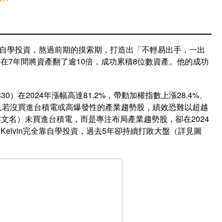
運，自學投資，熬過前期的摸索期，打造出「不輕易出手，一出
在7年間將資產翻了逾10倍，成功累積8位數資產。他的成功
0）在2024年漲幅高達81.2%，帶動加權指數上漲28.4%、
。投資人若沒買進台積電或高爆發性的產業趨勢股，績效恐難以超越
n（英文名）未買進台積電，而是專注布局產業趨勢股，卻在2024
Kelvin完全靠自學投資，過去5年卻持續打敗大盤（詳見圖