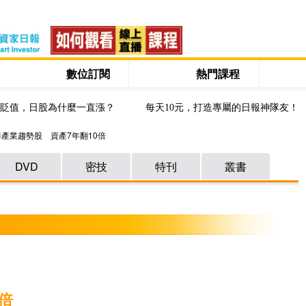
數位訂閱
熱門課程
貶值，日股為什麼一直漲？
每天10元，打造專屬的日報神隊友！
準產業趨勢股 資產7年翻10倍
DVD
密技
特刊
叢書
倍