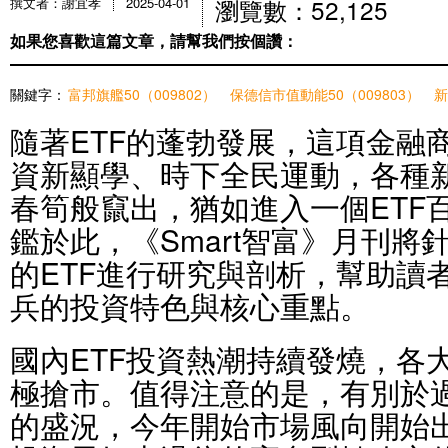
瀏覽數：52,125
撰文者：謝宜孝
2025-04-01
如果您喜歡這篇文章，請幫我們按個讚：
關鍵字：
富邦旗艦50（009802）
保德信市值動能50（009803）
新
隨著ETF的蓬勃發展，這項金融
資新顯學、時下全民運動，各種新
春筍般竄出，猶如進入一個ETF
鑑於此，《Smart智富》月刊將
的ETF進行研究與剖析，幫助讀
兵的投資特色與核心重點。
國內ETF投資熱潮持續發燒，各
極搶市。值得注意的是，有別於過
的盛況，今年開始市場風向開始出