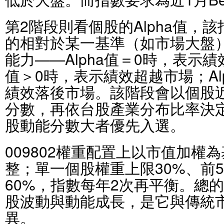
第2階段則看個股的Alpha值，
的相對於某一基準（如市場大盤
能力——Alpha值＝0時，表示績
值＞0時，表示績效超越市場；Al
績效落後市場。該階段會以個股近1
分數，再依台股產業分布比率決
股動能分數大者優先入選。
009802權重配置上以市值加權
整；單一個股權重上限30%、前
60%，指數每年2次再平衡。總的來
股波動與動能成長，是它與傳統市
異。