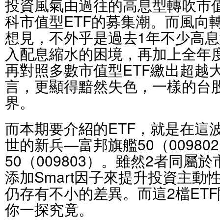
投資風氣由過往的高息型轉吹市
科市值型ETF的募集潮。而風向
想見，不外乎是過去1年不少高息
入配息縮水的困境，再加上全年
再對照多數市值型ETF繳出超越
言，更顯得黯然失色，一樣的台
界。
而本期要介紹的ETF，就是在這
世的新兵—富邦旗艦50（0098
50（009803）。雖然2者同屬
添加Smart因子來提升投資主動
仍存有不小的差異。而這2檔ET
你一探究竟。