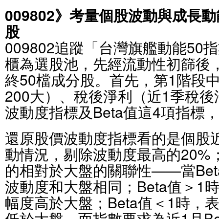
009802》考量個股波動與成長
股
009802追蹤「台灣旗艦動能5
櫃為選股池，先經流動性初篩後
終50檔成分股。首先，第1階段
200大）、稅後淨利（近1季稅
波動度指標及Beta值這4項指標
還原股價波動度指標看的是個股
動情況，剔除波動度最高的20%；
的相對於大盤的關聯性——當Bet
波動度和大盤相同；Beta值＞1
幅度高於大盤；Beta值＜1時，
低於大盤。而指數要求為近1月Be