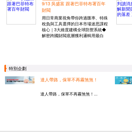
9/13 吳盛富 跟著巴菲特布署百年
財閥
用日常商業視角帶你跨過匯率、特殊
稅負與工具選擇的日本市場迷思課程
核心｜3大維度建構全球防禦系統◆
解密跨國財閥底層獲利邏輯用最白
特別企劃
達人帶路，保單不再霧煞煞！
達人帶路，保單不再霧煞煞！...