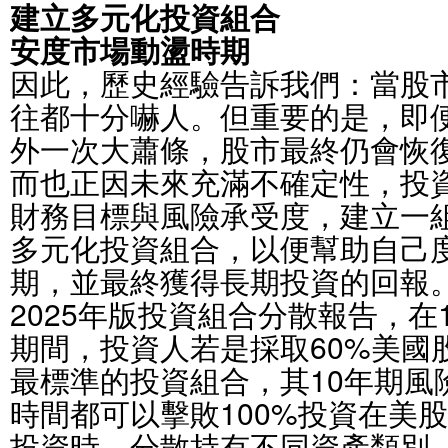
建立多元化投資組合
安度市場動盪時期
因此，歷史經驗告訴我們：當股
往都十分嚇人。但重要的是，即
外一次大蕭條，股市最終仍會恢
而也正因未來充滿不確定性，投
財務目標與風險承受度，建立一
多元化投資組合，以便幫助自己
期，並最終獲得長期投資的回報
2025年版投資組合分散報告，在1
期間，投資人若是採取60%美國
最標準的投資組合，其10年期風
時間都可以擊敗100%投資在美
投資時，分散持有不同資產類別