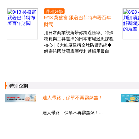
課程好學
9/13 吳盛富 跟著巴菲特布署百年
財閥
用日常商業視角帶你跨過匯率、特殊
稅負與工具選擇的日本市場迷思課程
核心｜3大維度建構全球防禦系統◆
解密跨國財閥底層獲利邏輯用最白
特別企劃
達人帶路，保單不再霧煞煞！
達人帶路，保單不再霧煞煞！...