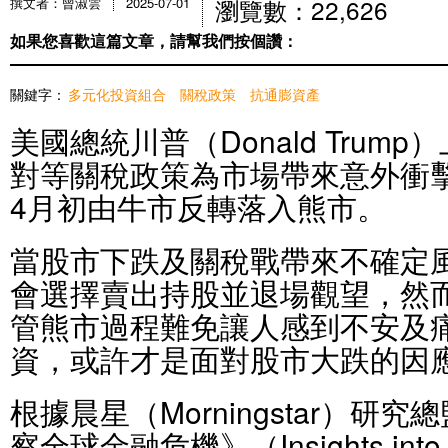
瀏覽數：22,626
撰文者：曾淑雲
2025-07-01
如果您喜歡這篇文章，請幫我們按個讚：
關鍵字：
多元化投資組合
關稅政策
抗通膨資產
美國總統川普（Donald Trump
對等關稅政策為市場帶來意外衝
4月初由牛市反轉落入熊市。
當股市下跌及關稅戰帶來不確定
會選擇賣出持股並退場觀望，然
管熊市過程難免讓人感到不安及
資，或許才是面對股市大跌的因
根據晨星（Morningstar）研究總監
察全球金融危機》（Insights into the