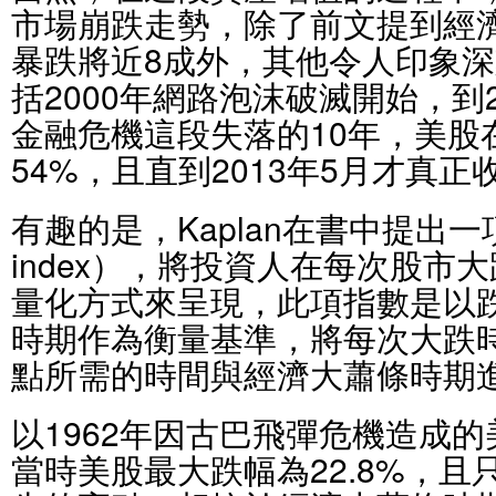
市場崩跌走勢，除了前文提到經
暴跌將近8成外，其他令人印象
括2000年網路泡沫破滅開始，到2
金融危機這段失落的10年，美股
54%，且直到2013年5月才真
有趣的是，Kaplan在書中提出一
index），將投資人在每次股市
量化方式來呈現，此項指數是以
時期作為衡量基準，將每次大跌
點所需的時間與經濟大蕭條時期
以1962年因古巴飛彈危機造成
當時美股最大跌幅為22.8%，且