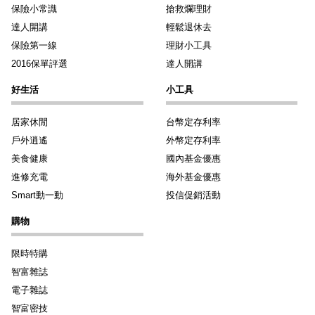
保險小常識
搶救爛理財
達人開講
輕鬆退休去
保險第一線
理財小工具
2016保單評選
達人開講
好生活
小工具
居家休閒
台幣定存利率
戶外逍遙
外幣定存利率
美食健康
國內基金優惠
進修充電
海外基金優惠
Smart動一動
投信促銷活動
購物
限時特購
智富雜誌
電子雜誌
智富密技