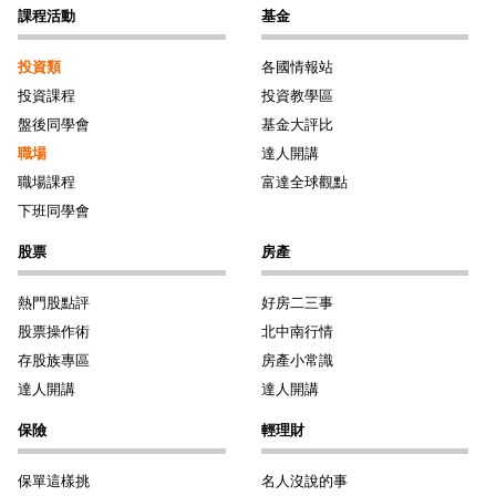
課程活動
基金
投資類
各國情報站
投資課程
投資教學區
盤後同學會
基金大評比
職場
達人開講
職場課程
富達全球觀點
下班同學會
股票
房產
熱門股點評
好房二三事
股票操作術
北中南行情
存股族專區
房產小常識
達人開講
達人開講
保險
輕理財
保單這樣挑
名人沒說的事