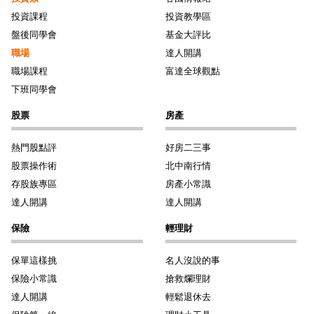
投資課程
投資教學區
盤後同學會
基金大評比
職場
達人開講
職場課程
富達全球觀點
下班同學會
股票
房產
熱門股點評
好房二三事
股票操作術
北中南行情
存股族專區
房產小常識
達人開講
達人開講
保險
輕理財
保單這樣挑
名人沒說的事
保險小常識
搶救爛理財
達人開講
輕鬆退休去