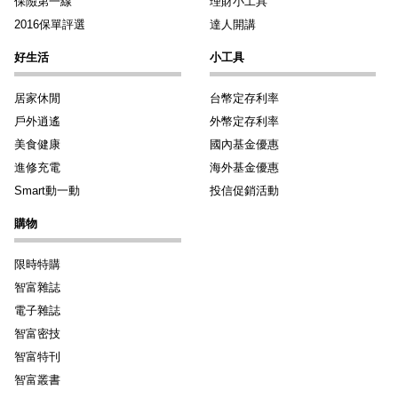
保險第一線
理財小工具
2016保單評選
達人開講
好生活
小工具
居家休閒
台幣定存利率
戶外逍遙
外幣定存利率
美食健康
國內基金優惠
進修充電
海外基金優惠
Smart動一動
投信促銷活動
購物
限時特購
智富雜誌
電子雜誌
智富密技
智富特刊
智富叢書