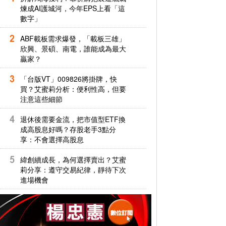
煉成AI護城河，今年EPS上看「這
數字」
ABF載板需求爆發，「載板三雄」
欣興、景碩、南電，誰能成為最大
贏家？
「台版VT」009826將掛牌，快
買？艾蜜莉分析：便利性高，但要
注意這些細節
退休後需要金流，把市值型ETF換
成高股息好嗎？存股老手3點分
享：不會選擇高股息
緯創續成長，為何選擇賣出？艾蜜
莉分享：遵守交易紀律，靜待下次
進場機會