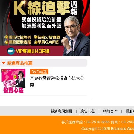
精選商品推薦
DVD精選
基金教母蕭碧燕投資心法大公
開
關於商周集團
｜
廣告刊登
｜
網站合作
｜
隱私
客戶服務專線：02-2510-8888 傳真：02-2503
Copyright © 2026 Business Weekl