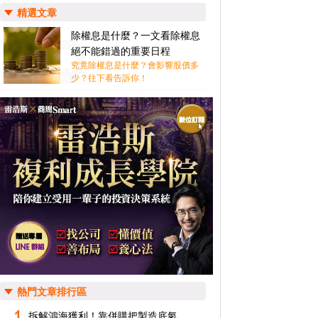
精選文章
除權息是什麼？一文看除權息
絕不能錯過的重要日程
究竟除權息是什麼？會影響股價多
少？往下看告訴你！
熱門文章排行區
拆解鴻海獲利！靠併購把製造底氣