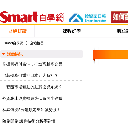
財經好讀
課程好學
數位
Smart自學網
全站搜尋
活動快訊
掌握籌碼與當沖，打造高勝率交易
巴菲特為何重押日本五大商社？
一套隨市場變動的動態投資系統？
外資終止連賣轉買逢低布局半導體
林昇傳授5分鐘鎖定當沖強勢股！
陪跑開跑 讓你技術分析學到懂