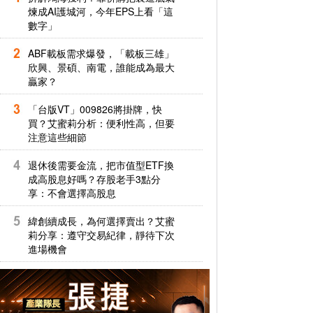
煉成AI護城河，今年EPS上看「這
數字」
ABF載板需求爆發，「載板三雄」
欣興、景碩、南電，誰能成為最大
贏家？
「台版VT」009826將掛牌，快
買？艾蜜莉分析：便利性高，但要
注意這些細節
退休後需要金流，把市值型ETF換
成高股息好嗎？存股老手3點分
享：不會選擇高股息
緯創續成長，為何選擇賣出？艾蜜
莉分享：遵守交易紀律，靜待下次
進場機會