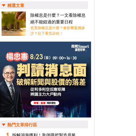
精選文章
除權息是什麼？一文看除權息
絕不能錯過的重要日程
究竟除權息是什麼？會影響股價多
少？往下看告訴你！
熱門文章排行區
拆解鴻海獲利！靠併購把製造底氣