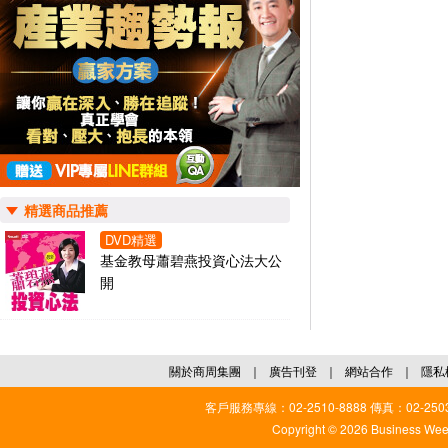
精選商品推薦
DVD精選
基金教母蕭碧燕投資心法大公
開
關於商周集團
｜
廣告刊登
｜
網站合作
｜
隱私
客戶服務專線：02-2510-8888 傳真：02-2503
Copyright © 2026 Business Weekl