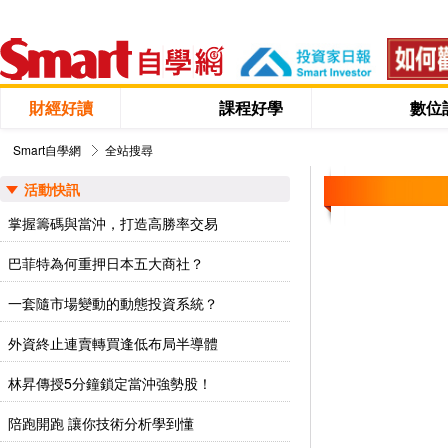
財經好讀
課程好學
數位
Smart自學網
全站搜尋
活動快訊
掌握籌碼與當沖，打造高勝率交易
巴菲特為何重押日本五大商社？
一套隨市場變動的動態投資系統？
外資終止連賣轉買逢低布局半導體
林昇傳授5分鐘鎖定當沖強勢股！
陪跑開跑 讓你技術分析學到懂