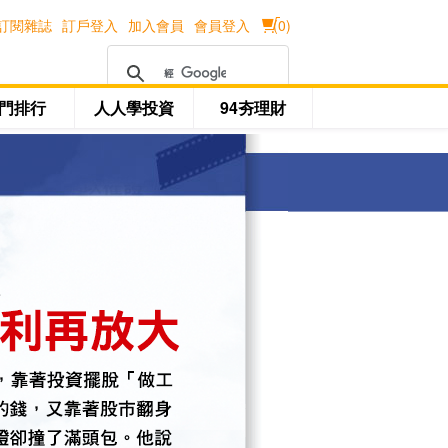
訂閱雜誌
訂戶登入
加入會員
會員登入
(
0
)
門排行
人人學投資
94夯理財