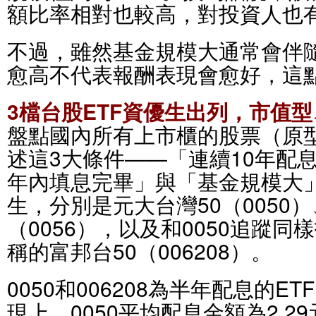
額比率相對也較高，對投資人也
不過，雖然基金規模大通常會伴
愈高不代表報酬表現會愈好，這
3檔台股ETF資優生出列，市值
盤點國內所有上市櫃的股票（原型
述這3大條件——「連續10年配
年內填息完畢」與「基金規模大
生，分別是元大台灣50（0050
（0056），以及和0050追蹤
稱的富邦台50（006208）。
0050和006208為半年配息的E
現上，0050平均配息金額為2.