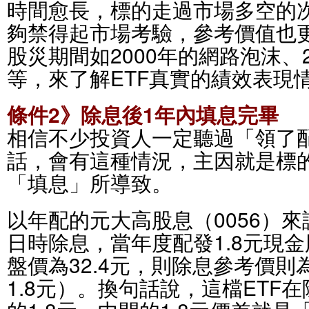
時間愈長，標的走過市場多空的
夠禁得起市場考驗，參考價值也
股災期間如2000年的網路泡沫、
等，來了解ETF真實的績效表現
條件2》除息後1年內填息完畢
相信不少投資人一定聽過「領了
話，會有這種情況，主因就是標
「填息」所導致。
以年配的元大高股息（0056）來說
日時除息，當年度配發1.8元現
盤價為32.4元，則除息參考價則為3
1.8元）。換句話說，這檔ETF