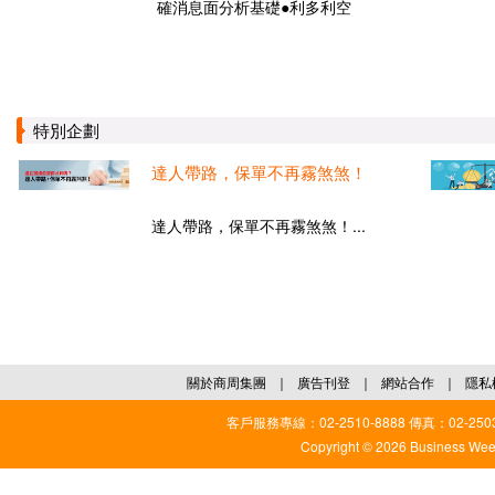
確消息面分析基礎●利多利空
特別企劃
達人帶路，保單不再霧煞煞！
達人帶路，保單不再霧煞煞！...
關於商周集團
｜
廣告刊登
｜
網站合作
｜
隱私
客戶服務專線：02-2510-8888 傳真：02-2503
Copyright © 2026 Business Weekl