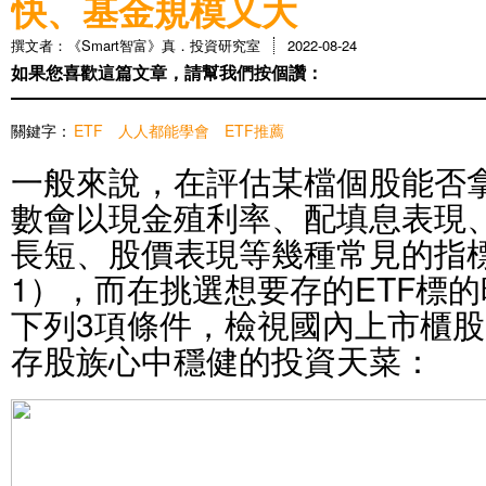
快、基金規模又大
撰文者：《Smart智富》真．投資研究室
2022-08-24
如果您喜歡這篇文章，請幫我們按個讚：
關鍵字：
ETF
人人都能學會
ETF推薦
一般來說，在評估某檔個股能否
數會以現金殖利率、配填息表現
長短、股價表現等幾種常見的指
1），而在挑選想要存的ETF標
下列3項條件，檢視國內上市櫃股
存股族心中穩健的投資天菜：