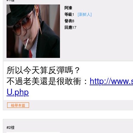
阿漆
等級
1
[新鮮人]
發表
8
回應
17
所以今天算反彈嗎？
不過老美還是很敢衝：
http://www.
U.php
檢舉本篇
#2樓