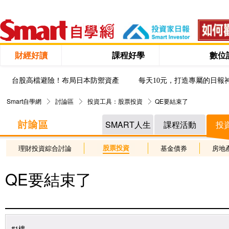
財經好讀
課程好學
數位
台股高檔避險！布局日本防禦資產
每天10元，打造專屬的日報
Smart自學網
討論區
投資工具：股票投資
QE要結束了
SMART人生
課程活動
投
股票投資
理財投資綜合討論
基金債券
房地
QE要結束了
#1樓