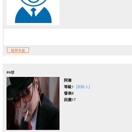
檢舉本篇
#4樓
阿漆
等級
1
[新鮮人]
發表
8
回應
17