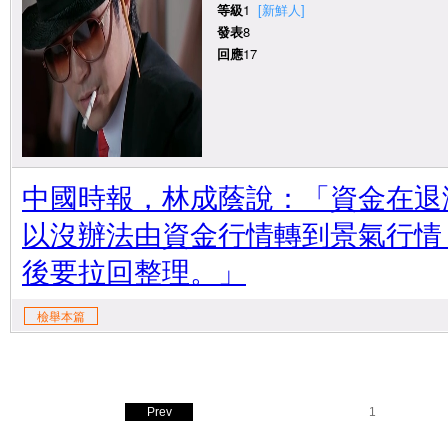
等級
1
[新鮮人]
發表
8
回應
17
中國時報，林成蔭說：「資金在退
以沒辦法由資金行情轉到景氣行情
後要拉回整理。」
檢舉本篇
Prev
1