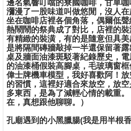
邊名氣響叮噹的寮國咖啡，甘單咖
瀰漫了一股味道叫做悠閒，沒人在
坐在咖啡店裡各個角落，偶爾低聲
熱鬧鬧的祭典成了對比，店裡的裝
有精緻的裝潢，有的是隨意但具美
是將隔間磚牆敲掉一半還保留著露
桌及牆面油漆斑駁著紀錄歷史，電
的油漆桶假裝高腳桌，毛玻璃窗框
偉士牌機車模型，我好喜歡阿！放
的習慣，這裡好適合來放空，放空
多東西，是為了減輕心情的載重。
在，真想跟他聊聊。）
孔廟遇到的小黑臘腸(我是用半根香