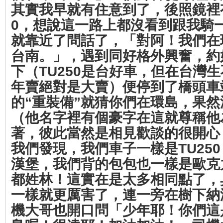
其實我早就有住意到了，後照鏡裡有
0，想說這一路上都沒看到跟我騎
就靠近了問話了，「對阿！我們在
台南。」，遇到同好格外興奮，約
下（TU250是台好車，但在台灣
年賣絕對是大賣）便停到了橋頭車
的“重裝備”就猜你們在環島，果
（他名字裡有個豪字在這就尊稱他
著，彼此當然是相見歡談的很開心
我們發現，我們車子一樣是TU25
漢堡，我們背的包包也一樣是歐克
都姓林！這實在是太多相同點了，
一樣就更厲害了，連一旁在樹下納
機大哥也開口問「少年耶！你們這