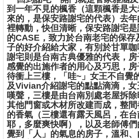
到一年不見的楓香（這顆楓香是大
來的，是保安路謝宅的代表）去年
裡轉動，快但清晰，保安路謝宅是
的CASE，致力於台南老宅的保
子的好介紹給大家，有別於甘單咖
謝宅則是台南古典優雅的代表，房
感覺的出施作者的用心及巧思，房
待衝上三樓，「哇~」女王不自覺
及Vivian介紹謝宅的點點滴滴，
嘆聲，三樓是由台南別處老屋拆除
其他門窗或木材所改建而成，整間
的香氣（三樓還有露天風呂，在台
耶，多麼爽快啊），以及老師傅們
覺到「人」的氣息的房子，溫和、