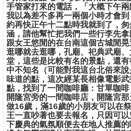
手管家打來的電話，「大概下午兩
我以為差不多再一兩個小時才會到
約再快正午十二點時我就到了，匆
涵，請他幫忙把我們一些行李先拿
跟女王悠閒的在台南這個古城閒晃
逛哪就去逛哪，孔廟、祀典武廟、
堂，這些是比較有名的景點，還有
中不知名（可能對我這台北俗來說
味道的點，這次經某長相像電影武
點，找到了一間咖啡廳：甘單咖啡
開隆宮旁的一間咖啡店，開隆宮那
做16歲，滿16歲的小朋友可以在
王一直吵著也要去報名，只因可以
下慶典的氣氛順便去在地人推薦的