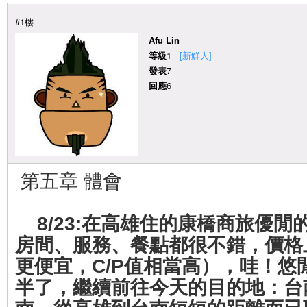
#1樓
Afu Lin
等級
1
[新鮮人]
發表
7
回應
6
第五章 體會
8/23:
在高雄住的康橋商旅優閒
房間、服務、餐點都很不錯，價格
更便宜，C/P值相當高），哇！悠
半了，繼續前往今天的目的地：台