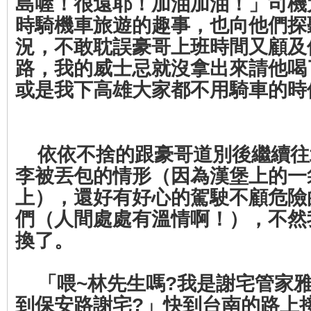
島喔！很遠耶！加油加油！」司機
時騎機車旅遊的趣事，也向他們探
況，不敢耽誤豪哥上班時間又顧及
路，我的威士忌就沒拿出來請他喝
或是我下高雄大家都不用騎車的時
依依不捨的跟豪哥道別後繼續往
李被丟包的情形（因為漢堡上的一
上），還好有好心的駕駛不顧危險
們（人間處處有溫情啊！），不然
換了。
「喂~林先生嗎?我是謝宅管家雅
到保安路謝宅?」快到台南的路上