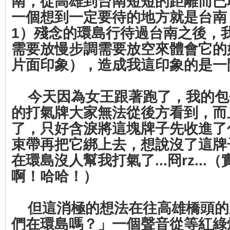
南，從高雄到台南短短的距離而已
一個想到一定要待的地方就是台南，
1）殘念的環島行待過台南之後，
需要放慢步調需要放空來體會它的
片面印象），造成我這印象的是一
今天因為女王跟著跑了，我的包
的打氣牌大家無法從後方看到，而
了，只好含淚將這塊牌子先收進了
束帶再把它綁上去，想說沒了這牌
在環島沒人幫我打氣了...冏rz..
啊！哈哈！）
但這消極的想法在往高雄橋頭的
們在環島嗎？」一個聲音從等紅綠