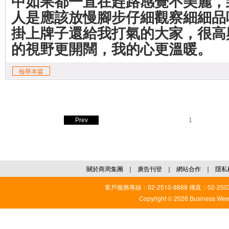
中如果都一直在趕路感覺不美麗，
人是應該放慢腳步仔細觀察細細品
掛上牌子還給我打氣的大家，很高
的視野更開闊，我的心更溫暖。
檢舉本篇
Prev
1
關於商周集團
｜
廣告刊登
｜
網站合作
｜
隱私
客戶服務專線：02-2510-8888 傳真：02-2503
Copyright © 2026 Business Weekl