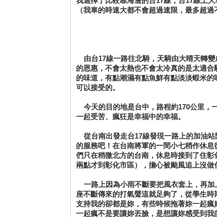
我選擇了比較靠海邊的台17線，台17線上
（我車的時速大都不會超過速限，最多超過不
由台17線一路往北騎，天騎由大晴天轉變
的恩惠，不會太熱也不會太冷真的是太適合
的味道，有點潮濕有點魚鮮有點淡淡蝦米的
可以接受的。
今天的目的地是台中，路程約170公里，
一起受苦、瘋狂是幸福中的幸福。
從台南出發走台17線發現一路上的加油站
的服務吧！在台南將軍的一間小七稍作休息
們只在稍微北方的台南，休息時接到了住彰
兩點才到彰化市區），擔心被颱風追上沒做
一路上因為小雨不斷要把風衣套上，再加上
座不斷傳來的打氣聲這就足夠了，從學生時
支持我的卻都是妳，有些時候拖著妳一起瘋
一起瘋不是要讓妳丟臉，是想讓妳感受到我