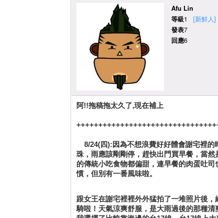
Afu Lin
等級
1
[新鮮人]
發表
7
回應
6
阿!!拖稿拖太久了,現在補上
++++++++++++++++++++++++++++++++
8/24(四):因為不想浪費好好體會謝宅
珠，雨應該剛剛停，趕快出門買早餐，當然
的傳統小吃食物都偏甜，連早餐的肉蛋吐司
慣，但別有一番風味啦。
跟女王在謝宅裡裡外外猛拍了一堆照片後，
騎啦！天氣涼爽舒服，是大雨過後的那種清