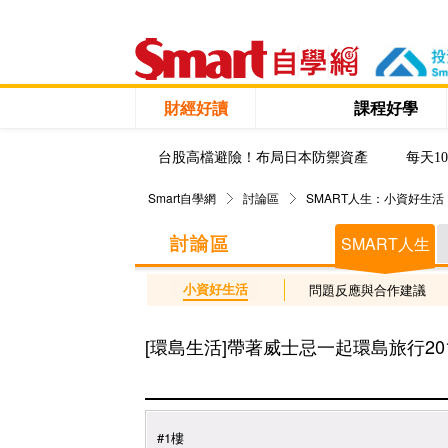
財經好讀
課程好學
台股高檔避險！布局日本防禦資產
每天1
Smart自學網
討論區
SMART人生：小資好生活
SMART人生
小資好生活
問題反應與合作建議
[環島生活]帶著威士忌一起環島旅行2012.0
#1樓