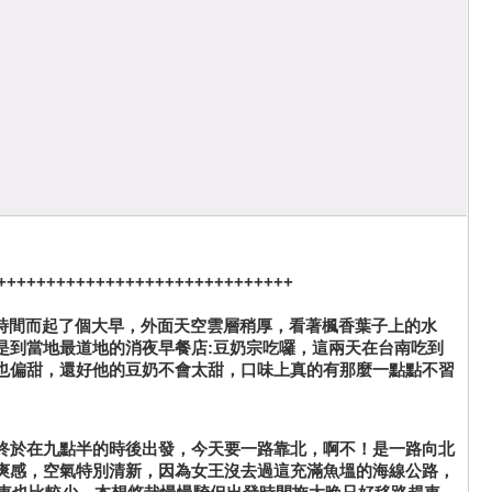
++++++++++++++++++++++++++++++
裡的時間而起了個大早，外面天空雲層稍厚，看著楓香葉子上的水
是到當地最道地的消夜早餐店:豆奶宗吃囉，這兩天在台南吃到
也偏甜，還好他的豆奶不會太甜，口味上真的有那麼一點點不習
終於在九點半的時後出發，今天要一路靠北，啊不！是一路向北
爽感，空氣特別清新，因為女王沒去過這充滿魚塭的海線公路，