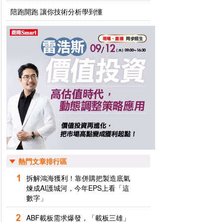
陪跑開跑 讓你技術分析學到懂
熱門文章排行區
拆解鴻海獲利！靠併購把製造底氣
煉成AI護城河，今年EPS上看「這
數字」
ABF載板需求爆發，「載板三雄」