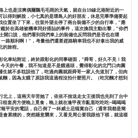
路上也是涼爽偶爾飄毛毛雨的天氣，就在台19線北港附近的一
可以得到解脫，小七真的是環島人的好朋友，休息完畢準備要起
找位置坐了下來，往室外望去停了兩台裝備不少的自行車，”應
有鑑於在高雄被機車同好搭訕的事件，這次換我主動出擊，”你們
騎士開口說，他們看到我們車上的裝備也反問我們是否也在環
！一路順利啊！”，考量他們還要趕路騎車我也不好拿出我的威
北的旅程。
化車站附近，終於跟彰化的同事碰面，”舜哥，好久不見！我
了今天的午餐，我不知道是不是餓過頭，覺得彰化的北門口肉圓
醫生就不多耽誤他了，吃過肉圓就跟舜哥一家人先道別了，但肉
鼠麵，因為太餓了原諒我這過程沒拍什麼照片。（吃完麵才想到
行北上，這兩天辛苦她了，依依不捨送走女王後我也先到了台中
日租套房方便晚上覓食，晚上就在逢甲夜市亂逛吃吃吃~喝喝喝
家報平安的電話，自己倒了一杯威士忌犒賞自己（通常我都是簡
的是會累積的，突然睡意襲來，又看見周公要我跟他下棋，就這樣
。