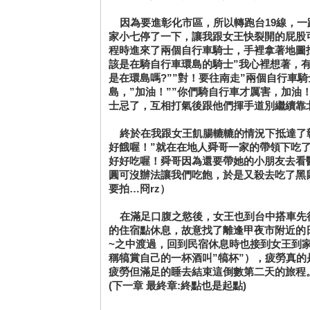
因為要進彰化市區，所以轉跑台19線，一
家小七停了一下，讓我跟女王快裂開的屁股
程時進來了兩個自行車騎士，手裡拿著地圖
該是在騎自行車環島的騎士”我心裡想著，
是在環島嗎?””對！要往南走”兩個自行車
島，”加油！””你們騎自行車才厲害，加油
士忌了，互相打氣後跟他們揮手道別繼續靠
終於在我跟女王飢腸轆轆的情況下抵達了彰
好餓喔！”就在在地人舜哥一家的帶領下吃
好好吃喔！舜哥因為還要帶她的小朋友去看
圓可沒辦法讓我們吃飽，於是又殺去吃了黑
要拍…冏rz）
在滿足口腹之慾後，女王也到台中搭車先
的住宿點休息，故意找了離逢甲夜市附近的
~之中渡過，回到民宿休息時也接到女王到
稱犒賞自己的一杯酒叫”犒杯”），疲勞真
疲勞但滿足的睡去結束這倒數第二天的旅程
(下一章 最終章:終點也是起點)