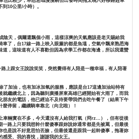
大車也比較少，本想悠哉慢慢騎但出發時間拖太晚只好移路趕車
到10公里/小時）。
成陰天，偶爾還飄個小雨，這樣涼爽的天氣應該是老天賜給我
騎車了，台17線一路上映入眼簾的都是魚塭，空氣中飄來熟悉海
味道，這味道有人不喜歡但因為求學工作都在海邊，所以我還蠻
一路上跟女王說說笑笑，突然覺得有人陪是一種幸福，有人陪著
除了加油，也有加冰加氧的服務，應該是台17這邊加油站特有
後就繼續北上，因為聽到廣播屏東高雄已經開始有大雨了，而我
化朋友的電話，他已經迫不及待要帶我們去吃午餐了（結果下午
什麼停留，繼續騎車靠北（向北啦）！
車輛實在不多，今天還沒有人給我打氣（冏rz…），但有從後
期一路上只要我想幹什麼傻事跟妳說妳通常都是先被罵，但最後
妳也是說不好意思怕丟臉，但最後還是跟我一起幹傻事，拖著妳
的感受、我的喜悅，謝謝我的女王。