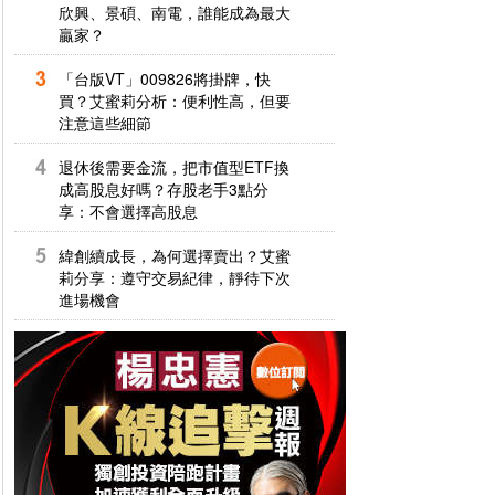
欣興、景碩、南電，誰能成為最大
贏家？
「台版VT」009826將掛牌，快
買？艾蜜莉分析：便利性高，但要
注意這些細節
退休後需要金流，把市值型ETF換
成高股息好嗎？存股老手3點分
享：不會選擇高股息
緯創續成長，為何選擇賣出？艾蜜
莉分享：遵守交易紀律，靜待下次
進場機會