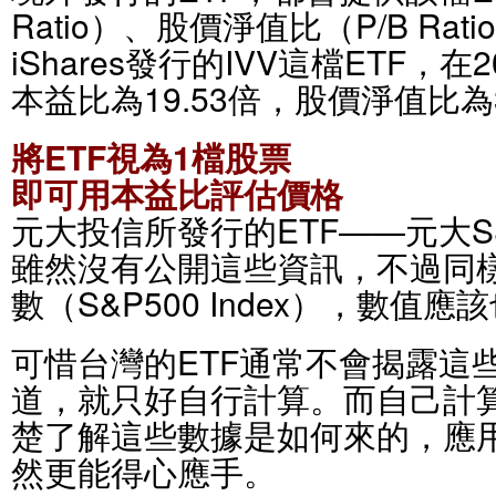
Ratio）、股價淨值比（P/B Ra
iShares發行的IVV這檔ETF，在
本益比為19.53倍，股價淨值比為3
將ETF視為1檔股票
即可用本益比評估價格
元大投信所發行的ETF——元大S&P
雖然沒有公開這些資訊，不過同樣
數（S&P500 Index），數值應
可惜台灣的ETF通常不會揭露這
道，就只好自行計算。而自己計
楚了解這些數據是如何來的，應
然更能得心應手。