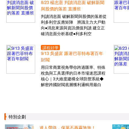
8/23 楊忠憲 判讀消息面 破解新聞
與股價的落差 直播班
判讀消息面 破解新聞與股價的落差從
利多利空反應矩陣 辨識主力大戶動
向●消息來源與資訊價值判讀 建立正
確消息面分析基礎●利多利空
課程好學
9/13 吳盛富 跟著巴菲特布署百年
財閥
用日常商業視角帶你跨過匯率、特殊
稅負與工具選擇的日本市場迷思課程
核心｜3大維度建構全球防禦系統◆
解密跨國財閥底層獲利邏輯用最白
特別企劃
達人帶路，保單不再霧煞煞！