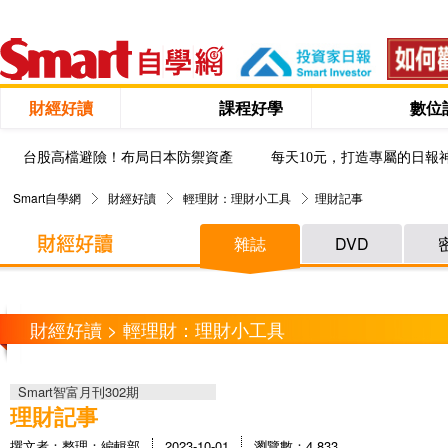
財經好讀
課程好學
數位
台股高檔避險！布局日本防禦資產
每天10元，打造專屬的日報
Smart自學網
財經好讀
輕理財：理財小工具
理財記事
雜誌
DVD
財經好讀 > 輕理財：理財小工具
Smart智富月刊302期
理財記事
撰文者：整理：編輯部
2023-10-01
瀏覽數：4,833