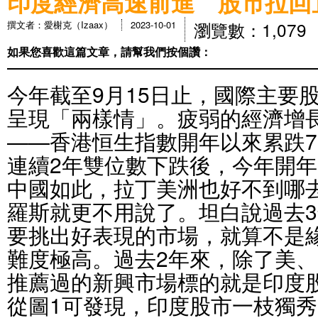
印度經濟高速前進 股市拉回
瀏覽數：1,079
撰文者：愛榭克（Izaax）
2023-10-01
如果您喜歡這篇文章，請幫我們按個讚：
今年截至9月15日止，國際主要
呈現「兩樣情」。疲弱的經濟增
——香港恒生指數開年以來累跌7.
連續2年雙位數下跌後，今年開年
中國如此，拉丁美洲也好不到哪
羅斯就更不用說了。坦白說過去
要挑出好表現的市場，就算不是
難度極高。過去2年來，除了美
推薦過的新興市場標的就是印度股
從圖1可發現，印度股市一枝獨