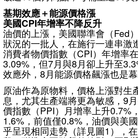
基期效應＋能源價格漲
美國CPI年增率不降反升
油價的上漲，美國聯準會（Fed
狀況的一批人，在施行一連串激
消費者物價指數（CPI）年增率
3.09%，但7月與8月卻上升至3.
效應外，8月能源價格飆漲也是
原油作為原物料，價格上漲對生
息，尤其生產端將更為敏感，9月
價指數（PPI）月增率上升0.7
1.6%，前值僅0.8%，油價與美
乎呈現相同走勢（詳見圖1），