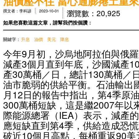
油價壓不住 當心通膨捲土重來
瀏覽數：20,925
撰文者：李科諺
2023-10-01
如果您喜歡這篇文章，請幫我們按個讚：
關鍵字：
升息
油價
美元
降息
今年9月初，沙烏地阿拉伯與俄
減產3個月直到年底，沙國減產1
產30萬桶／日，總計130萬桶
油市脆弱的供給平衡。石油輸出國
月12日的報告中指出，第4季原
300萬桶短缺，這是繼2007年
際能源總署（IEA）表示，減產
應短缺直到第4季，供給造成恐
破近10個月高點，每桶重返90