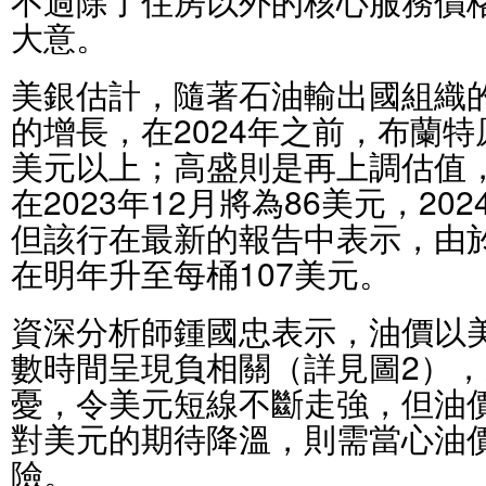
不過除了住房以外的核心服務價
大意。
美銀估計，隨著石油輸出國組織
的增長，在2024年之前，布蘭特
美元以上；高盛則是再上調估值
在2023年12月將為86美元，20
但該行在最新的報告中表示，由
在明年升至每桶107美元。
資深分析師鍾國忠表示，油價以
數時間呈現負相關（詳見圖2）
憂，令美元短線不斷走強，但油
對美元的期待降溫，則需當心油
險。