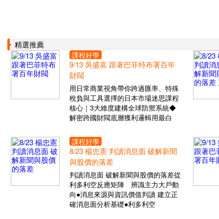
精選推薦
課程好學
9/13 吳盛富 跟著巴菲特布署百年
財閥
用日常商業視角帶你跨過匯率、特殊
稅負與工具選擇的日本市場迷思課程
核心｜3大維度建構全球防禦系統◆
解密跨國財閥底層獲利邏輯用最白
課程好學
8/23 楊忠憲 判讀消息面 破解新聞
與股價的落差
判讀消息面 破解新聞與股價的落差從
利多利空反應矩陣 辨識主力大戶動
向●消息來源與資訊價值判讀 建立正
確消息面分析基礎●利多利空