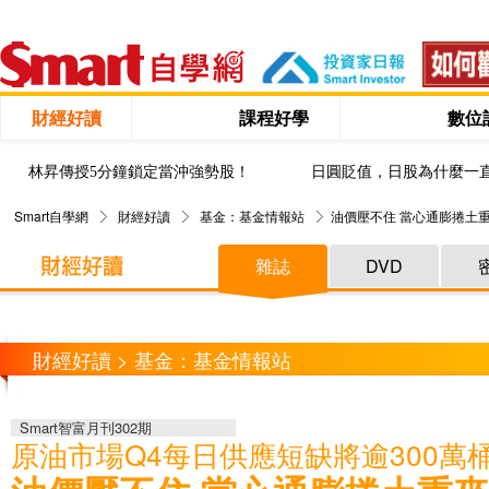
財經好讀
課程好學
數位
林昇傳授5分鐘鎖定當沖強勢股！
日圓貶值，日股為什麼一
Smart自學網
財經好讀
基金：基金情報站
油價壓不住 當心通膨捲土
雜誌
DVD
財經好讀 > 基金：基金情報站
Smart智富月刊302期
原油市場Q4每日供應短缺將逾300萬