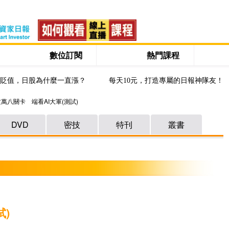
數位訂閱
熱門課程
貶值，日股為什麼一直漲？
每天10元，打造專屬的日報神隊友！
萬八關卡 端看AI大軍(測試)
DVD
密技
特刊
叢書
試)