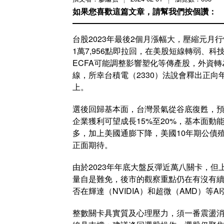
如果您喜歡這篇文章，請幫我們按個讚：
台股2023年最後2個月漲幅大，壓縮元月行情
1萬7,956點即拉回，在美股短線轉弱、
ECFA可能調整影響塑化等傳產股，外資
線，所幸台積電（2330）法說會釋出正
上。
選後回歸基本面，台灣景氣從谷底復甦，預估
企業獲利可望成長15%至20%，基本面
多，加上美國通膨下降，美國10年期公債
正面期待。
由於2023年年底大盤反彈近萬八關卡，
量自是難免，後市的觀察重點仍在有沒有續
否在輝達（NVIDIA）和超微（AMD）
整數關卡具實質及心理壓力，須一番震盪