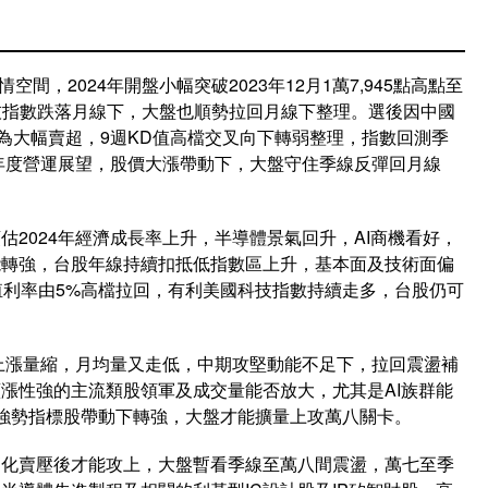
空間，2024年開盤小幅突破2023年12月1萬7,945點高點至
科技指數跌落月線下，大盤也順勢拉回月線下整理。選後因中國
轉為大幅賣超，9週KD值高檔交叉向下轉弱整理，指數回測季
向年度營運展望，股價大漲帶動下，大盤守住季線反彈回月線
2024年經濟成長率上升，半導體景氣回升，AI商機看好，
動能轉強，台股年線持續扣抵低指數區上升，基本面及技術面偏
殖利率由5%高檔拉回，有利美國科技指數持續走多，台股仍可
但上漲量縮，月均量又走低，中期攻堅動能不足下，拉回震盪補
漲性強的主流類股領軍及成交量能否放大，尤其是AI族群能
等AI強勢指標股帶動下轉強，大盤才能擴量上攻萬八關卡。
消化賣壓後才能攻上，大盤暫看季線至萬八間震盪，萬七至季