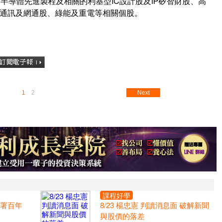
半導體先進製程及相關的利基型IC設計股及IP矽智財股、高
光通訊及網通股、綠能及重電等相關個股。
1
2
Next
課程好學
布署百年
8/23 楊忠憲 判讀消息面 破解新聞
與股價的落差