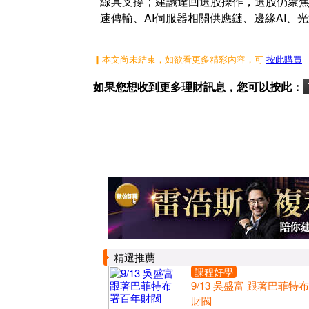
線具支撐；建議逢回選股操作，選股仍聚焦
速傳輸、AI伺服器相關供應鏈、邊緣AI、
▎本文尚未結束，如欲看更多精彩內容，可
按此購買
如果您想收到更多理財訊息，您可以按此：
精選推薦
課程好學
9/13 吳盛富 跟著巴菲特
財閥