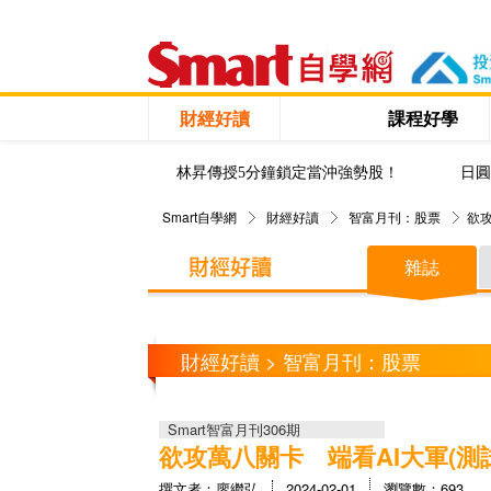
財經好讀
課程好學
林昇傳授5分鐘鎖定當沖強勢股！
日圓
Smart自學網
財經好讀
智富月刊：股票
欲攻
雜誌
財經好讀 > 智富月刊：股票
Smart智富月刊306期
欲攻萬八關卡 端看AI大軍(測
撰文者：廖繼弘
2024-02-01
瀏覽數：693