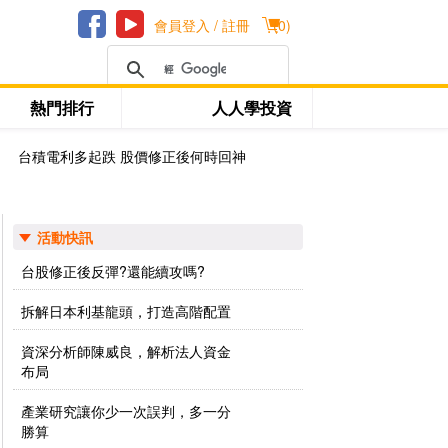
會員登入 / 註冊
(
0
)
熱門排行
人人學投資
台積電利多起跌 股價修正後何時回神
活動快訊
台股修正後反彈?還能續攻嗎?
拆解日本利基龍頭，打造高階配置
資深分析師陳威良，解析法人資金
布局
產業研究讓你少一次誤判，多一分
勝算