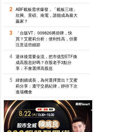
ABF載板需求爆發，「載板三雄」
欣興、景碩、南電，誰能成為最大
贏家？
「台版VT」009826將掛牌，快
買？艾蜜莉分析：便利性高，但要
注意這些細節
退休後需要金流，把市值型ETF換
成高股息好嗎？存股老手3點分
享：不會選擇高股息
緯創續成長，為何選擇賣出？艾蜜
莉分享：遵守交易紀律，靜待下次
進場機會