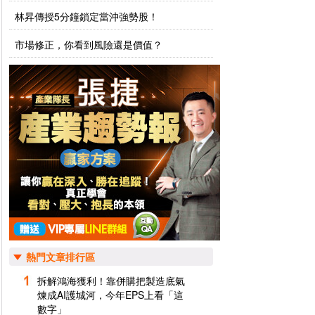
林昇傳授5分鐘鎖定當沖強勢股！
市場修正，你看到風險還是價值？
熱門文章排行區
拆解鴻海獲利！靠併購把製造底氣
煉成AI護城河，今年EPS上看「這
數字」