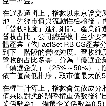
益平準金。
在選股邏輯上，指數以東京證交
池，先經市值與流動性檢驗後，
「營收純度」進行細篩。產業篩
營收占比，公司總營收中至少要有
體產業（依FactSet RBICS
到下一階段的營收純度。營收純
營收的占比多寡，分為「優選企業
「備選企業」（25%～50%），
依市值高低排序，取市值最大的5
在權重計算上，指數會先依成分
值乘以對應的調整權重係數後得
業係數為1、備選企業係數為0.