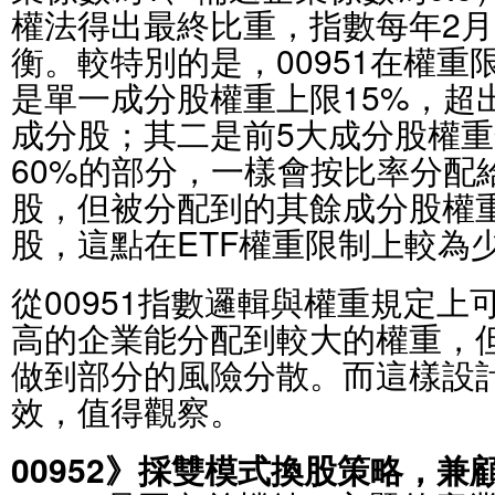
權法得出最終比重，指數每年2月
衡。較特別的是，00951在權
是單一成分股權重上限15%，超
成分股；其二是前5大成分股權重
60%的部分，一樣會按比率分配
股，但被分配到的其餘成分股權
股，這點在ETF權重限制上較為
從00951指數邏輯與權重規定
高的企業能分配到較大的權重，
做到部分的風險分散。而這樣設
效，值得觀察。
00952》採雙模式換股策略，兼