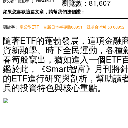
瀏覽數：81,607
撰文者：謝宜孝
2024-09-01
如果您喜歡這篇文章，請幫我們按個讚：
關鍵字：
產業型ETF
台新日本半導體00951
凱基台灣AI 50 00952
隨著ETF的蓬勃發展，這項金融
資新顯學、時下全民運動，各種新
春筍般竄出，猶如進入一個ETF
鑑於此，《Smart智富》月刊將
的ETF進行研究與剖析，幫助讀
兵的投資特色與核心重點。