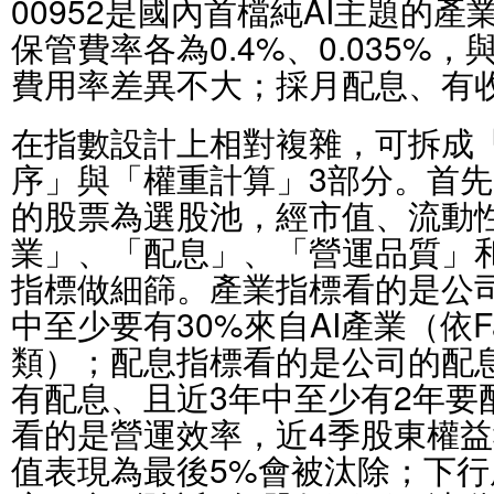
00952是國內首檔純AI主題的產
保管費率各為0.4%、0.035%
費用率差異不大；採月配息、有
在指數設計上相對複雜，可拆成
序」與「權重計算」3部分。首
的股票為選股池，經市值、流動
業」、「配息」、「營運品質」
指標做細篩。產業指標看的是公
中至少要有30%來自AI產業（依Fac
類）；配息指標看的是公司的配
有配息、且近3年中至少有2年要
看的是營運效率，近4季股東權益
值表現為最後5%會被汰除；下