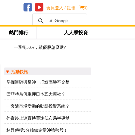
會員登入 / 註冊
(
0
)
熱門排行
人人學投資
一季衝30%，績優股怎麼選?
活動快訊
掌握籌碼與當沖，打造高勝率交易
巴菲特為何重押日本五大商社？
一套隨市場變動的動態投資系統？
外資終止連賣轉買逢低布局半導體
林昇傳授5分鐘鎖定當沖強勢股！