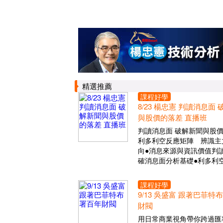
精選推薦
課程好學
8/23 楊忠憲 判讀消息面
與股價的落差 直播班
判讀消息面 破解新聞與股
利多利空反應矩陣 辨識主
向●消息來源與資訊價值判讀
確消息面分析基礎●利多利
課程好學
9/13 吳盛富 跟著巴菲特
財閥
用日常商業視角帶你跨過匯