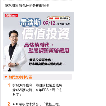
陪跑開跑 讓你技術分析學到懂
熱門文章排行區
拆解鴻海獲利！靠併購把製造底氣
煉成AI護城河，今年EPS上看「這
數字」
ABF載板需求爆發，「載板三雄」