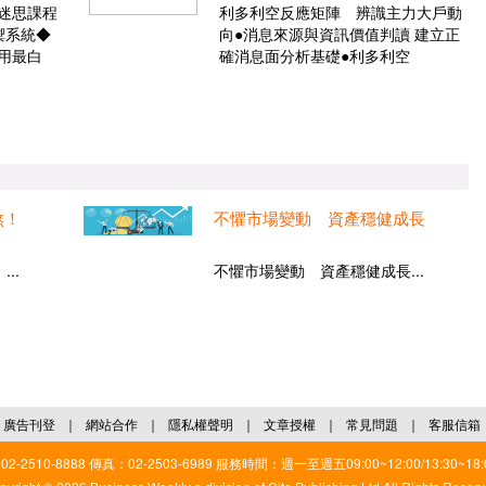
迷思課程
利多利空反應矩陣 辨識主力大戶動
禦系統◆
向●消息來源與資訊價值判讀 建立正
用最白
確消息面分析基礎●利多利空
煞！
不懼市場變動 資產穩健成長
..
不懼市場變動 資產穩健成長...
廣告刊登
｜
網站合作
｜
隱私權聲明
｜
文章授權
｜
常見問題
｜
客服信箱
2510-8888 傳真：02-2503-6989 服務時間：週一至週五09:00~12:00/13:30~18