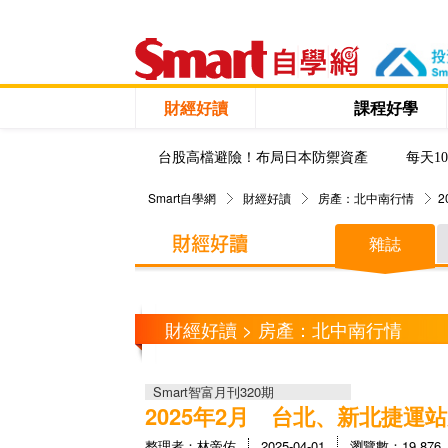
財經好讀
課程好學
台股高檔避險！布局日本防禦資產
每天1
Smart自學網
財經好讀
房產：北中南行情
雜誌
財經好讀 > 房產：北中南行情
Smart智富月刊320期
2025年2月 台北、新北捷運
整理者：林帝佑
2025-04-01
瀏覽數：19,876