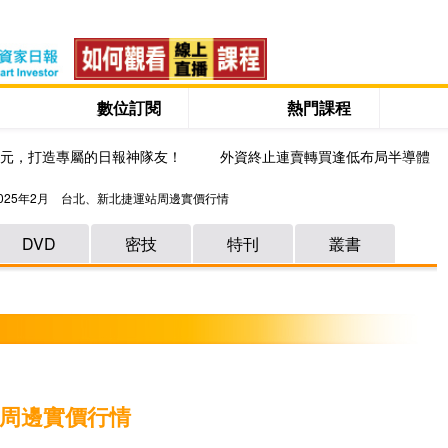
數位訂閱
熱門課程
0元，打造專屬的日報神隊友！
外資終止連賣轉買逢低布局半導體
2025年2月 台北、新北捷運站周邊實價行情
DVD
密技
特刊
叢書
站周邊實價行情