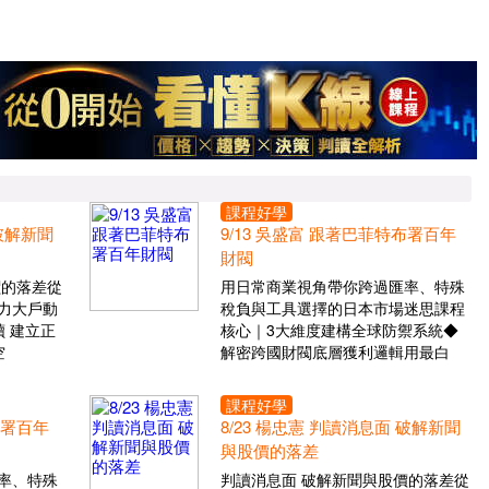
課程好學
 破解新聞
9/13 吳盛富 跟著巴菲特布署百年
財閥
價的落差從
用日常商業視角帶你跨過匯率、特殊
力大戶動
稅負與工具選擇的日本市場迷思課程
 建立正
核心｜3大維度建構全球防禦系統◆
空
解密跨國財閥底層獲利邏輯用最白
課程好學
布署百年
8/23 楊忠憲 判讀消息面 破解新聞
與股價的落差
率、特殊
判讀消息面 破解新聞與股價的落差從