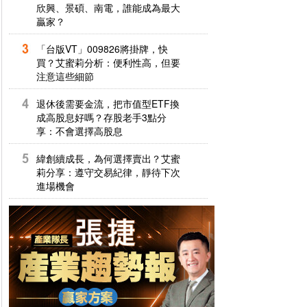
欣興、景碩、南電，誰能成為最大
贏家？
「台版VT」009826將掛牌，快
買？艾蜜莉分析：便利性高，但要
注意這些細節
退休後需要金流，把市值型ETF換
成高股息好嗎？存股老手3點分
享：不會選擇高股息
緯創續成長，為何選擇賣出？艾蜜
莉分享：遵守交易紀律，靜待下次
進場機會